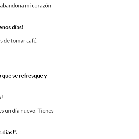
e abandona mi corazón
enos días!
s de tomar café.
ro que se refresque y
o!
es un día nuevo. Tienes
días!”.