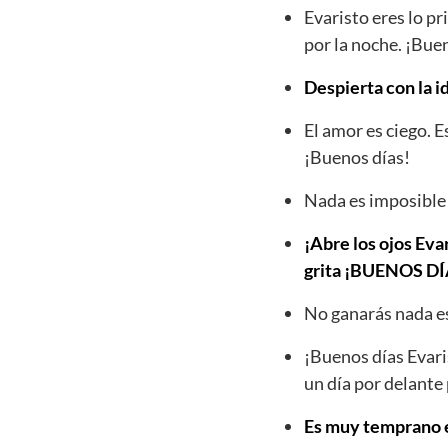
Evaristo eres lo p
por la noche. ¡Bue
Despierta con la i
El amor es ciego. 
¡Buenos días!
Nada es imposible 
¡Abre los ojos Evar
grita ¡BUENOS 
No ganarás nada es
¡Buenos días Evari
un día por delante 
Es muy temprano es