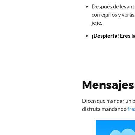
Después de levanta
corregirlos y verá
je je.
¡Despierta! Eres l
Mensajes 
Dicen que mandar un bo
disfruta mandando
fra