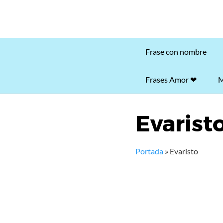
Frase con nombre
Frases Amor ❤
M
Evarist
Portada
»
Evaristo