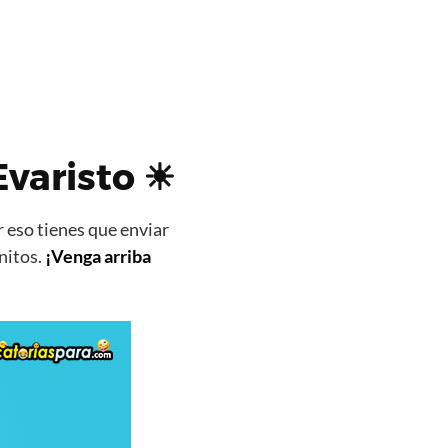
Evaristo ☀
 eso tienes que enviar
nitos.
¡Venga arriba