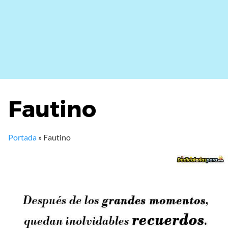
Fautino
Portada
»
Fautino