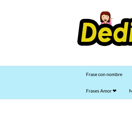
Saltar
al
contenido
Frase con nombre
Frases Amor ❤
M