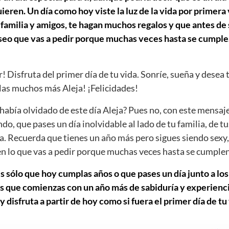
ieren. Un día como hoy viste la luz de la vida por primera
 familia y amigos, te hagan muchos regalos y que antes de 
eseo que vas a pedir porque muchas veces hasta se cumple
r! Disfruta del primer día de tu vida. Sonríe, sueña y desea 
as muchos más Aleja! ¡Felicidades!
abía olvidado de este día Aleja? Pues no, con este mensaj
ndo, que pases un día inolvidable al lado de tu familia, de t
a. Recuerda que tienes un año más pero sigues siendo sexy,
ien lo que vas a pedir porque muchas veces hasta se cumplen
s sólo que hoy cumplas años o que pases un día junto a los
s que comienzas con un año más de sabiduría y experiencia
 disfruta a partir de hoy como si fuera el primer día de tu 