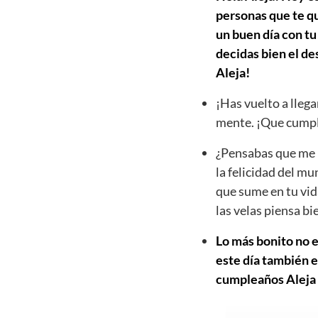
personas que te qu
un buen día con tu
decidas bien el d
Aleja!
¡Has vuelto a llega
mente. ¡Que cumpl
¿Pensabas que me h
la felicidad del mu
que sume en tu vid
las velas piensa b
Lo más bonito no e
este día también e
cumpleaños Aleja y