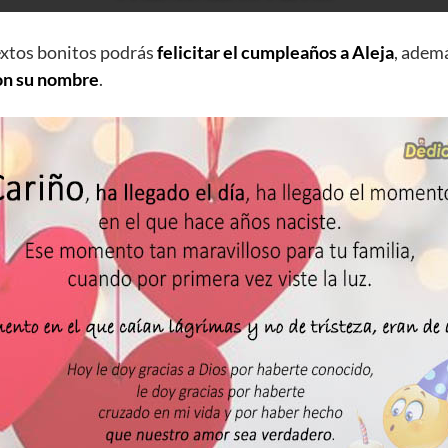
extos bonitos podrás
felicitar el cumpleaños a Aleja
, adem
on su nombre
.