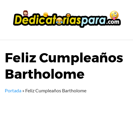
Saltar
al
contenido
Feliz Cumpleaños
Bartholome
Portada
»
Feliz Cumpleaños Bartholome