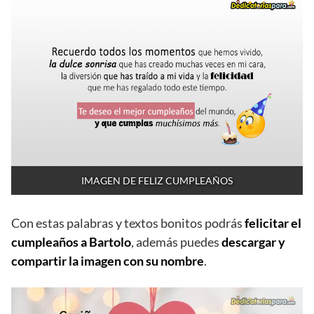
IMAGEN DE FELIZ CUMPLEAÑOS
Con estas palabras y textos bonitos podrás
felicitar el
cumpleaños a Bartolo
, además puedes
descargar y
compartir la imagen con su nombre
.