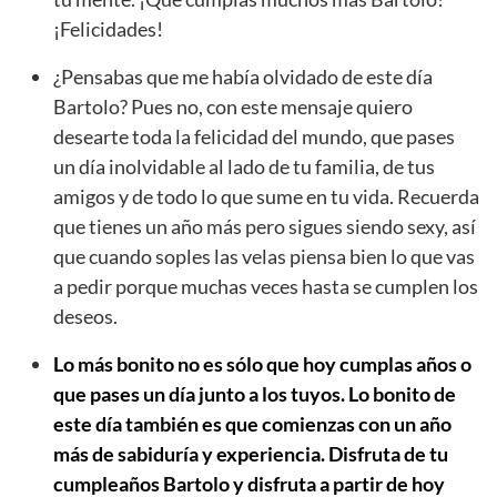
¡Felicidades!
¿Pensabas que me había olvidado de este día
Bartolo? Pues no, con este mensaje quiero
desearte toda la felicidad del mundo, que pases
un día inolvidable al lado de tu familia, de tus
amigos y de todo lo que sume en tu vida. Recuerda
que tienes un año más pero sigues siendo sexy, así
que cuando soples las velas piensa bien lo que vas
a pedir porque muchas veces hasta se cumplen los
deseos.
Lo más bonito no es sólo que hoy cumplas años o
que pases un día junto a los tuyos. Lo bonito de
este día también es que comienzas con un año
más de sabiduría y experiencia. Disfruta de tu
cumpleaños Bartolo y disfruta a partir de hoy