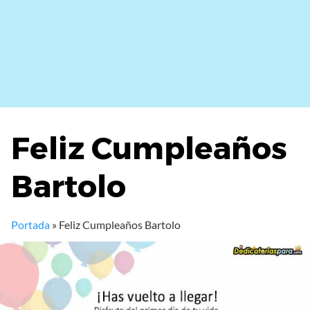
Feliz Cumpleaños
Bartolo
Portada
»
Feliz Cumpleaños Bartolo