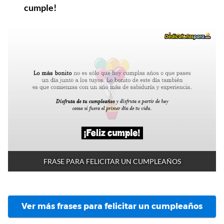
cumple!
FRASE PARA FELICITAR UN CUMPLEAÑOS
Ver más frases para felicitar un cumpleaños