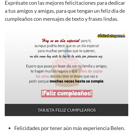
Exprésate con las mejores felicitaciones para dedicar
a tus amigos y amigas, para que tengan un feliz día de
cumpleaños con mensajes de texto y frases lindas.
TARJETA FELIZ CUMPLEAÑOS
Felicidades por tener aún más experiencia Belen.