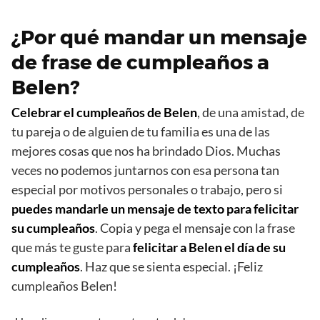
¿Por qué mandar un mensaje
de frase de cumpleaños a
Belen?
Celebrar el cumpleaños de Belen
, de una amistad, de
tu pareja o de alguien de tu familia es una de las
mejores cosas que nos ha brindado Dios. Muchas
veces no podemos juntarnos con esa persona tan
especial por motivos personales o trabajo, pero si
puedes mandarle un mensaje de texto para felicitar
su cumpleaños
. Copia y pega el mensaje con la frase
que más te guste para
felicitar a Belen el día de su
cumpleaños
. Haz que se sienta especial. ¡Feliz
cumpleaños Belen!