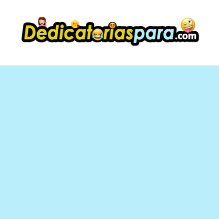
Saltar
al
contenido