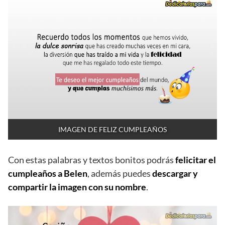
IMAGEN DE FELIZ CUMPLEAÑOS
Con estas palabras y textos bonitos podrás
felicitar el
cumpleaños a Belen
, además puedes
descargar y
compartir la imagen con su nombre
.