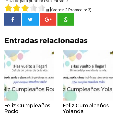
¡Haz clic para puntuar esta entrada!
(Votos:
2
Promedio:
3
)
Entradas relacionadas
Feliz Cumpleaños
Feliz Cumpleaños
Rocio
Yolanda