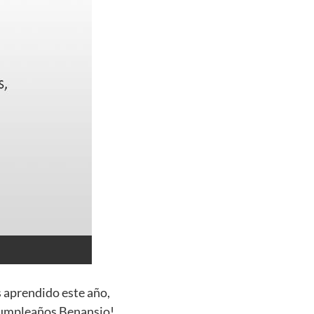
s aprendido este año,
 cumpleaños Benansio!