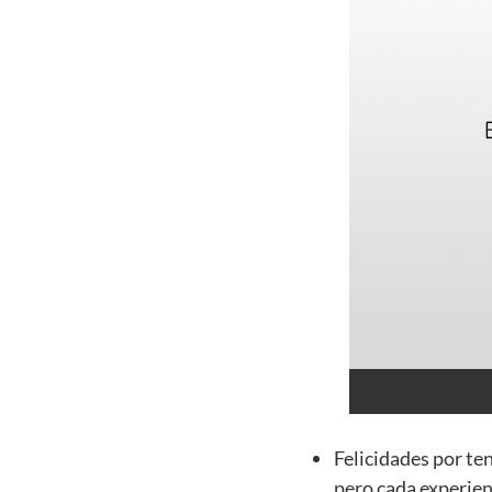
Felicidades por te
pero cada experien