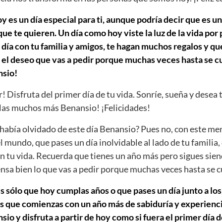
 es un día especial para ti, aunque podría decir que es un
e te quieren. Un día como hoy viste la luz de la vida por
día con tu familia y amigos, te hagan muchos regalos y que
 el deseo que vas a pedir porque muchas veces hasta se cu
sio!
r! Disfruta del primer día de tu vida. Sonríe, sueña y desea 
as muchos más Benansio! ¡Felicidades!
abía olvidado de este día Benansio? Pues no, con este me
el mundo, que pases un día inolvidable al lado de tu familia,
n tu vida. Recuerda que tienes un año más pero sigues sien
iensa bien lo que vas a pedir porque muchas veces hasta se 
s sólo que hoy cumplas años o que pases un día junto a los
s que comienzas con un año más de sabiduría y experiencia
o y disfruta a partir de hoy como si fuera el primer día de