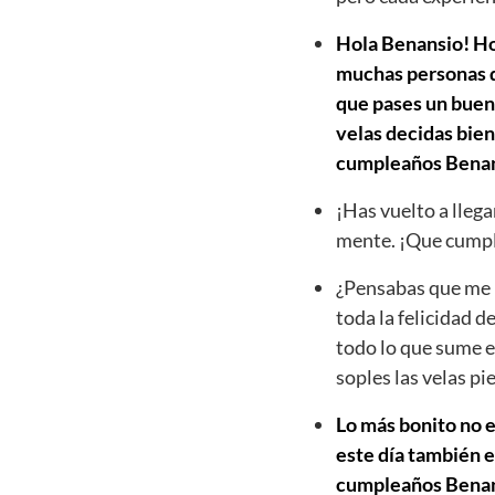
Hola Benansio! Hoy
muchas personas qu
que pases un buen 
velas decidas bien
cumpleaños Benan
¡Has vuelto a llega
mente. ¡Que cumpl
¿Pensabas que me h
toda la felicidad d
todo lo que sume e
soples las velas p
Lo más bonito no e
este día también e
cumpleaños Benansi