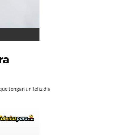
ra
que tengan un feliz día