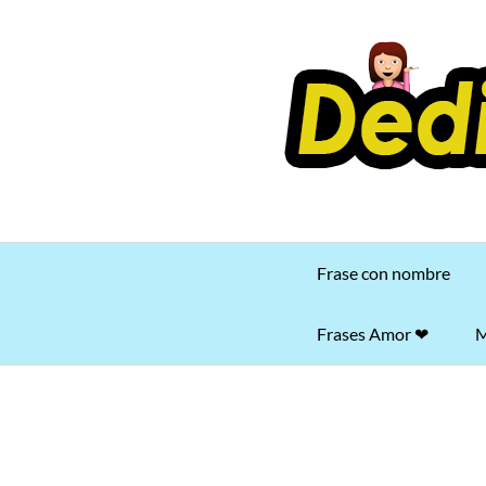
Saltar
al
contenido
Frase con nombre
Frases Amor ❤
M