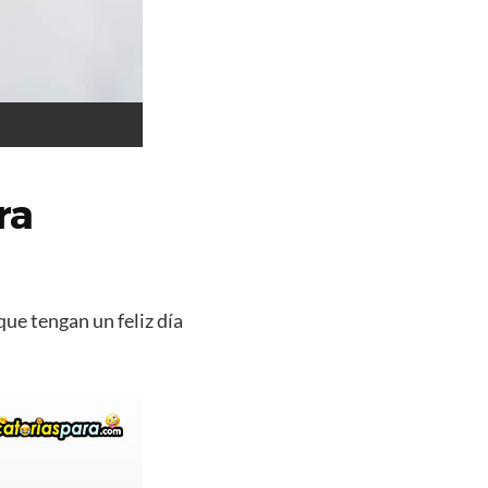
ra
que tengan un feliz día