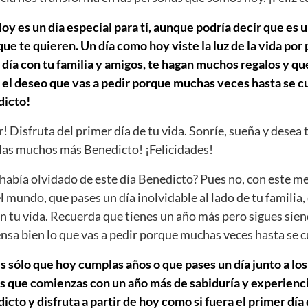
y es un día especial para ti, aunque podría decir que es u
e te quieren. Un día como hoy viste la luz de la vida por
día con tu familia y amigos, te hagan muchos regalos y que
 el deseo que vas a pedir porque muchas veces hasta se cu
icto!
r! Disfruta del primer día de tu vida. Sonríe, sueña y desea 
as muchos más Benedicto! ¡Felicidades!
abía olvidado de este día Benedicto? Pues no, con este m
el mundo, que pases un día inolvidable al lado de tu familia,
n tu vida. Recuerda que tienes un año más pero sigues sien
iensa bien lo que vas a pedir porque muchas veces hasta se 
s sólo que hoy cumplas años o que pases un día junto a los
s que comienzas con un año más de sabiduría y experiencia
to y disfruta a partir de hoy como si fuera el primer día d