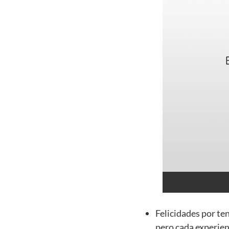
Felicidades por te
pero cada experien