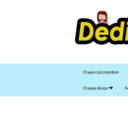
Saltar
al
contenido
Frase con nombre
Frases Amor ❤
M