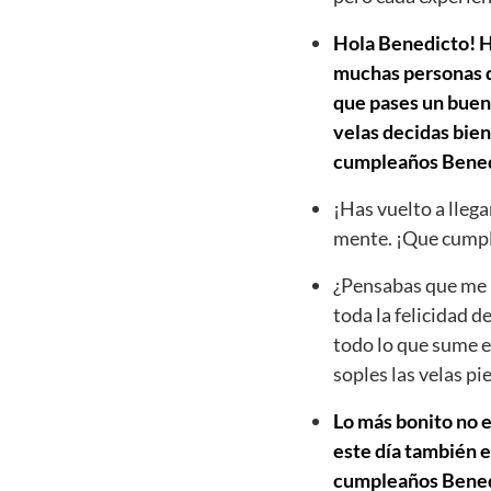
Hola Benedicto! Ho
muchas personas qu
que pases un buen 
velas decidas bien
cumpleaños Bened
¡Has vuelto a llega
mente. ¡Que cumpl
¿Pensabas que me h
toda la felicidad d
todo lo que sume e
soples las velas p
Lo más bonito no e
este día también e
cumpleaños Benedic