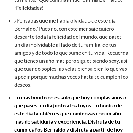
¡Felicidades!
¿Pensabas que me había olvidado de este día
Bernaldo? Pues no, con este mensaje quiero
desearte toda la felicidad del mundo, que pases
un día inolvidable al lado de tu familia, de tus
amigos y de todo lo que sume en tu vida. Recuerda
que tienes un año más pero sigues siendo sexy, así
que cuando soples las velas piensa bien lo que vas
a pedir porque muchas veces hasta se cumplen los
deseos.
Lo más bonito no es sólo que hoy cumplas años o
que pases un día junto a los tuyos. Lo bonito de
este día también es que comienzas con un año
más de sabiduría y experiencia. Disfruta de tu
cumpleaños Bernaldo y disfruta a partir de hoy