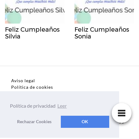
Feliz Cumpleaños
Feliz Cumpleaños
Silvia
Sonia
Aviso legal
Política de cookies
Política de privacidad
Política de privacidad
Leer
Dedicatorias, frases, textos para todo el mundo
Rechazar Cookies
OK