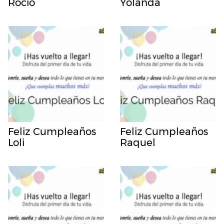
Rocio
Yolanda
Feliz Cumpleaños
Feliz Cumpleaños
Loli
Raquel