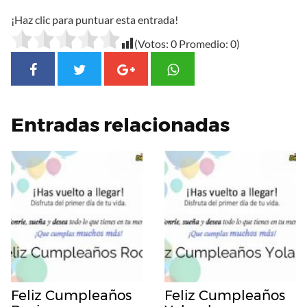
¡Haz clic para puntuar esta entrada!
(Votos:
0
Promedio:
0
)
Entradas relacionadas
Feliz Cumpleaños
Feliz Cumpleaños