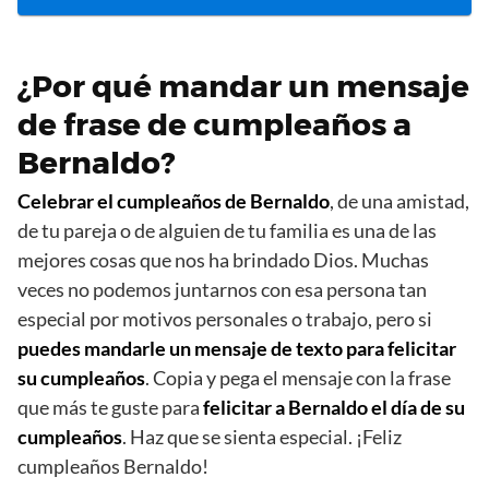
¿Por qué mandar un mensaje
de frase de cumpleaños a
Bernaldo?
Celebrar el cumpleaños de Bernaldo
, de una amistad,
de tu pareja o de alguien de tu familia es una de las
mejores cosas que nos ha brindado Dios. Muchas
veces no podemos juntarnos con esa persona tan
especial por motivos personales o trabajo, pero si
puedes mandarle un mensaje de texto para felicitar
su cumpleaños
. Copia y pega el mensaje con la frase
que más te guste para
felicitar a Bernaldo el día de su
cumpleaños
. Haz que se sienta especial. ¡Feliz
cumpleaños Bernaldo!