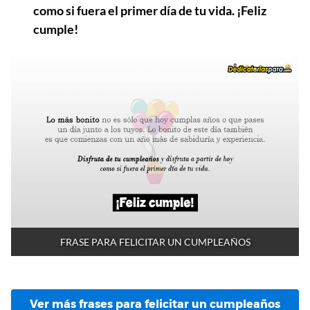
como si fuera el primer día de tu vida. ¡Feliz
cumple!
FRASE PARA FELICITAR UN CUMPLEAÑOS
Ver más frases para felicitar un cumpleaños