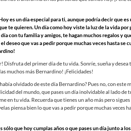
oy es un día especial para ti, aunque podría decir que es 
e te quieren. Un día como hoy viste la luz de la vida por
día con tu familia y amigos, te hagan muchos regalos y que
 el deseo que vas a pedir porque muchas veces hasta se cu
rdino!
r! Disfruta del primer día de tu vida. Sonríe, sueña y desea 
as muchos más Bernardino! ¡Felicidades!
abía olvidado de este día Bernardino? Pues no, con este 
licidad del mundo, que pases un día inolvidable al lado de t
ume en tu vida. Recuerda que tienes un año más pero sigues 
velas piensa bien lo que vas a pedir porque muchas veces h
s sólo que hoy cumplas años o que pases un día junto a los