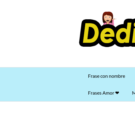
Saltar
al
contenido
Frase con nombre
Frases Amor ❤
M