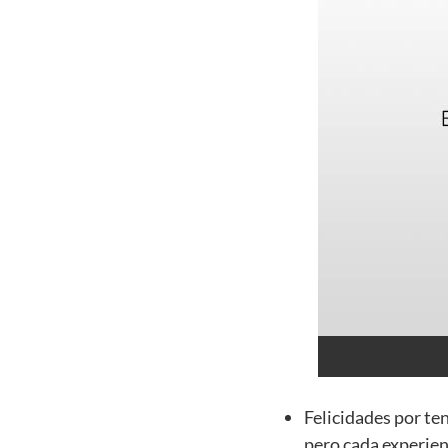
Felicidades por te
pero cada experien