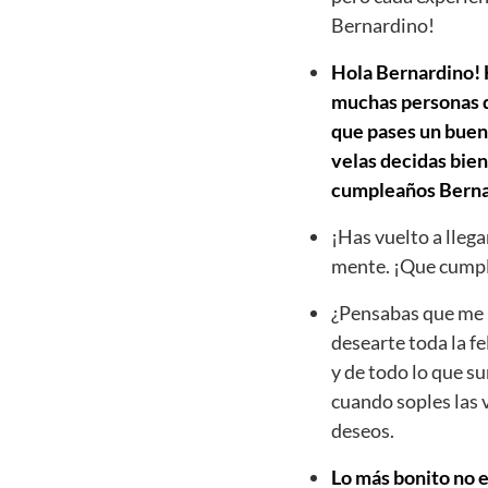
Bernardino!
Hola Bernardino! H
muchas personas qu
que pases un buen 
velas decidas bien
cumpleaños Berna
¡Has vuelto a llega
mente. ¡Que cumpl
¿Pensabas que me h
desearte toda la fe
y de todo lo que s
cuando soples las 
deseos.
Lo más bonito no e