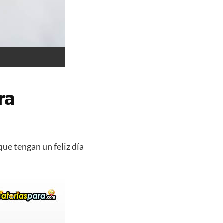
ra
que tengan un feliz día