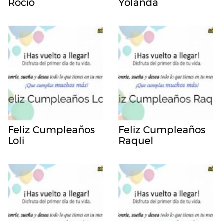
Rocio
Yolanda
Feliz Cumpleaños
Feliz Cumpleaños
Loli
Raquel