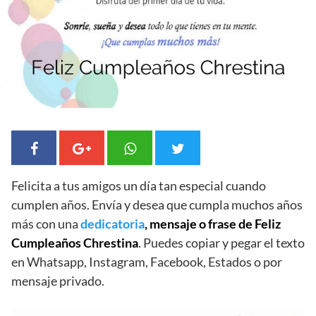
Felicita a tus amigos un día tan especial cuando
cumplen años. Envía y desea que cumpla muchos años
más con una
dedicatoria
, mensaje o frase de Feliz
Cumpleaños Chrestina
. Puedes copiar y pegar el texto
en Whatsapp, Instagram, Facebook, Estados o por
mensaje privado.