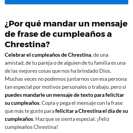
¿Por qué mandar un mensaje
de frase de cumpleaños a
Chrestina?
Celebrar el cumpleaños de Chrestina
, de una
amistad, de tu pareja o de alguien de tu familia es una
de las mejores cosas que nos ha brindado Dios.
Muchas veces no podemos juntarnos con esa persona
tan especial por motivos personales o trabajo, pero si
puedes mandarle un mensaje de texto para felicitar
su cumpleaños
. Copia y pega el mensaje con la frase
que más te guste para
felicitar a Chrestina el día de su
cumpleaños
. Haz que se sienta especial. ¡Feliz
cumpleaños Chrestina!