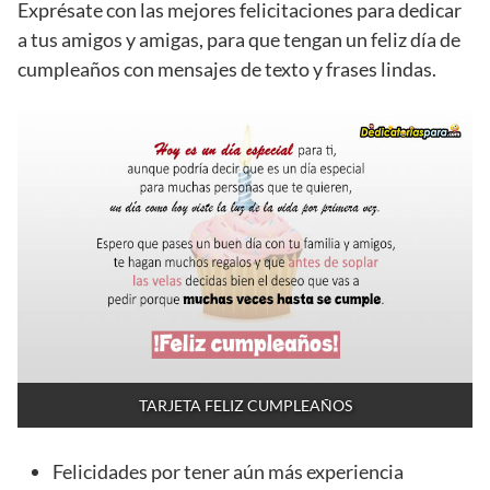
Exprésate con las mejores felicitaciones para dedicar
a tus amigos y amigas, para que tengan un feliz día de
cumpleaños con mensajes de texto y frases lindas.
TARJETA FELIZ CUMPLEAÑOS
Felicidades por tener aún más experiencia