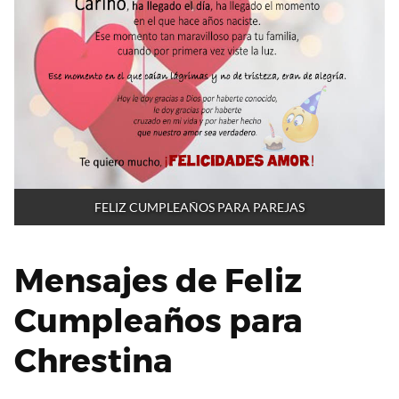
FELIZ CUMPLEAÑOS PARA PAREJAS
Mensajes de Feliz
Cumpleaños para
Chrestina