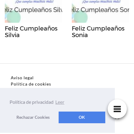
Feliz Cumpleaños
Feliz Cumpleaños
Silvia
Sonia
Aviso legal
Política de cookies
Política de privacidad
Política de privacidad
Leer
Dedicatorias, frases, textos para todo el mundo
Rechazar Cookies
OK