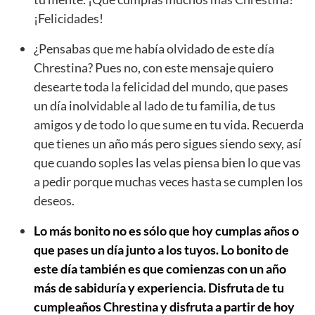
¡Felicidades!
¿Pensabas que me había olvidado de este día
Chrestina? Pues no, con este mensaje quiero
desearte toda la felicidad del mundo, que pases
un día inolvidable al lado de tu familia, de tus
amigos y de todo lo que sume en tu vida. Recuerda
que tienes un año más pero sigues siendo sexy, así
que cuando soples las velas piensa bien lo que vas
a pedir porque muchas veces hasta se cumplen los
deseos.
Lo más bonito no es sólo que hoy cumplas años o
que pases un día junto a los tuyos. Lo bonito de
este día también es que comienzas con un año
más de sabiduría y experiencia. Disfruta de tu
cumpleaños Chrestina y disfruta a partir de hoy