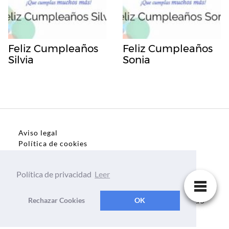
Feliz Cumpleaños
Feliz Cumpleaños
Silvia
Sonia
Aviso legal
Política de cookies
Política de privacidad
Política de privacidad
Leer
Dedicatorias, frases, textos para todo el mundo
Rechazar Cookies
OK