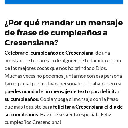
¿Por qué mandar un mensaje
de frase de cumpleaños a
Cresensiana?
Celebrar el cumpleaños de Cresensiana
, de una
amistad, de tu pareja o de alguien de tu familia es una
de las mejores cosas que nos ha brindado Dios.
Muchas veces no podemos juntarnos con esa persona
tan especial por motivos personales o trabajo, pero si
puedes mandarle un mensaje de texto para felicitar
su cumpleaños
. Copia y pega el mensaje con la frase
que más te guste para
felicitar a Cresensiana el día de
su cumpleaños
. Haz que se sienta especial. ¡Feliz
cumpleaños Cresensiana!