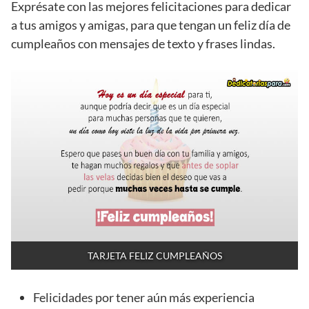
Exprésate con las mejores felicitaciones para dedicar
a tus amigos y amigas, para que tengan un feliz día de
cumpleaños con mensajes de texto y frases lindas.
TARJETA FELIZ CUMPLEAÑOS
Felicidades por tener aún más experiencia