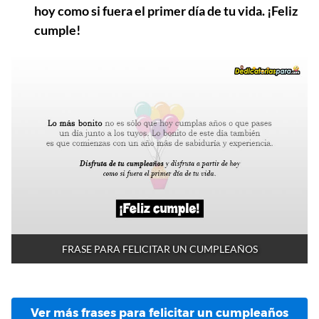
hoy como si fuera el primer día de tu vida. ¡Feliz
cumple!
FRASE PARA FELICITAR UN CUMPLEAÑOS
Ver más frases para felicitar un cumpleaños