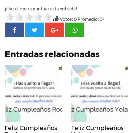
¡Haz clic para puntuar esta entrada!
(Votos:
0
Promedio:
0
)
Entradas relacionadas
Feliz Cumpleaños
Feliz Cumpleaños