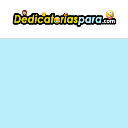
Saltar
al
contenido