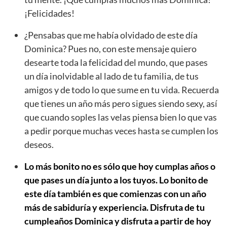
¡Felicidades!
¿Pensabas que me había olvidado de este día
Dominica? Pues no, con este mensaje quiero
desearte toda la felicidad del mundo, que pases
un día inolvidable al lado de tu familia, de tus
amigos y de todo lo que sume en tu vida. Recuerda
que tienes un año más pero sigues siendo sexy, así
que cuando soples las velas piensa bien lo que vas
a pedir porque muchas veces hasta se cumplen los
deseos.
Lo más bonito no es sólo que hoy cumplas años o
que pases un día junto a los tuyos. Lo bonito de
este día también es que comienzas con un año
más de sabiduría y experiencia. Disfruta de tu
cumpleaños Dominica y disfruta a partir de hoy