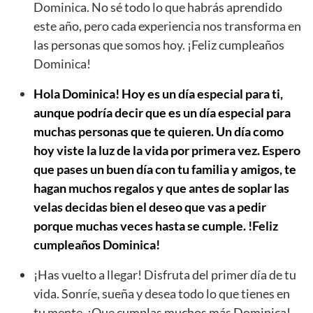
Dominica. No sé todo lo que habrás aprendido
este año, pero cada experiencia nos transforma en
las personas que somos hoy. ¡Feliz cumpleaños
Dominica!
Hola Dominica! Hoy es un día especial para ti,
aunque podría decir que es un día especial para
muchas personas que te quieren. Un día como
hoy viste la luz de la vida por primera vez. Espero
que pases un buen día con tu familia y amigos, te
hagan muchos regalos y que antes de soplar las
velas decidas bien el deseo que vas a pedir
porque muchas veces hasta se cumple. !Feliz
cumpleaños Dominica!
¡Has vuelto a llegar! Disfruta del primer día de tu
vida. Sonríe, sueña y desea todo lo que tienes en
tu mente. ¡Que cumplas muchos más Dominica!