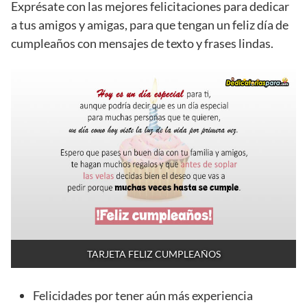
Exprésate con las mejores felicitaciones para dedicar
a tus amigos y amigas, para que tengan un feliz día de
cumpleaños con mensajes de texto y frases lindas.
TARJETA FELIZ CUMPLEAÑOS
Felicidades por tener aún más experiencia