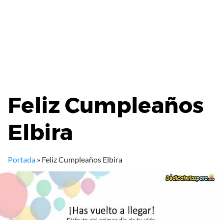
Feliz Cumpleaños
Elbira
Portada
»
Feliz Cumpleaños Elbira