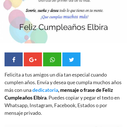
Felicita a tus amigos un día tan especial cuando
cumplen años. Envía y desea que cumpla muchos años
más con una
dedicatoria
, mensaje o frase de Feliz
Cumpleaños Elbira
. Puedes copiar y pegar el texto en
Whatsapp, Instagram, Facebook, Estados o por
mensaje privado.