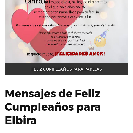
FELIZ CUMPLEAÑOS PARA PAREJAS
Mensajes de Feliz
Cumpleaños para
Elbira