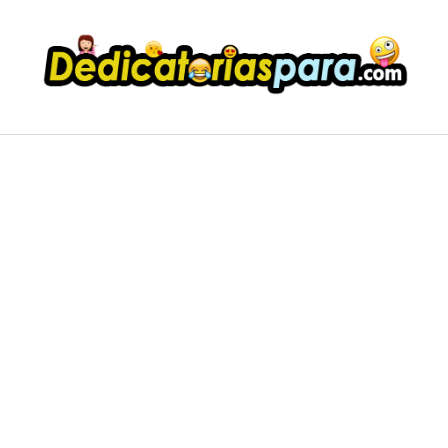
Saltar
al
contenido