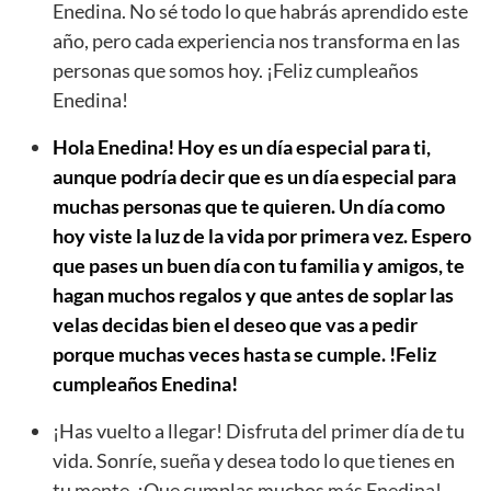
Enedina. No sé todo lo que habrás aprendido este
año, pero cada experiencia nos transforma en las
personas que somos hoy. ¡Feliz cumpleaños
Enedina!
Hola Enedina! Hoy es un día especial para ti,
aunque podría decir que es un día especial para
muchas personas que te quieren. Un día como
hoy viste la luz de la vida por primera vez. Espero
que pases un buen día con tu familia y amigos, te
hagan muchos regalos y que antes de soplar las
velas decidas bien el deseo que vas a pedir
porque muchas veces hasta se cumple. !Feliz
cumpleaños Enedina!
¡Has vuelto a llegar! Disfruta del primer día de tu
vida. Sonríe, sueña y desea todo lo que tienes en
tu mente. ¡Que cumplas muchos más Enedina!