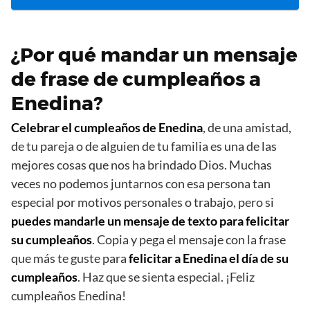
¿Por qué mandar un mensaje
de frase de cumpleaños a
Enedina?
Celebrar el cumpleaños de Enedina
, de una amistad,
de tu pareja o de alguien de tu familia es una de las
mejores cosas que nos ha brindado Dios. Muchas
veces no podemos juntarnos con esa persona tan
especial por motivos personales o trabajo, pero si
puedes mandarle un mensaje de texto para felicitar
su cumpleaños
. Copia y pega el mensaje con la frase
que más te guste para
felicitar a Enedina el día de su
cumpleaños
. Haz que se sienta especial. ¡Feliz
cumpleaños Enedina!