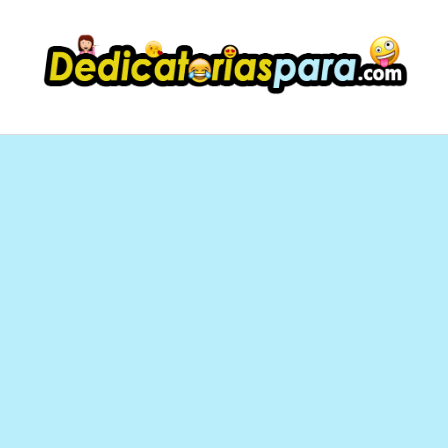
Saltar
al
contenido