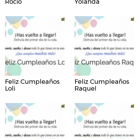
Rocio
Yolanda
Feliz Cumpleaños
Feliz Cumpleaños
Loli
Raquel