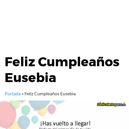
Feliz Cumpleaños
Eusebia
Portada
»
Feliz Cumpleaños Eusebia