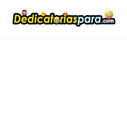
Saltar
al
contenido