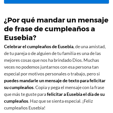
¿Por qué mandar un mensaje
de frase de cumpleaños a
Eusebia?
Celebrar el cumpleaños de Eusebia
, de una amistad,
de tu pareja o de alguien de tu familia es una de las
mejores cosas que nos ha brindado Dios. Muchas
veces no podemos juntarnos con esa persona tan
especial por motivos personales o trabajo, pero si
puedes mandarle un mensaje de texto para felicitar
su cumpleaños
. Copia y pega el mensaje con la frase
que más te guste para
felicitar a Eusebia el día de su
cumpleaños
. Haz que se sienta especial. ¡Feliz
cumpleaños Eusebia!