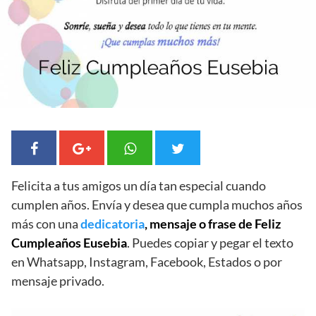
Felicita a tus amigos un día tan especial cuando
cumplen años. Envía y desea que cumpla muchos años
más con una
dedicatoria
, mensaje o frase de Feliz
Cumpleaños Eusebia
. Puedes copiar y pegar el texto
en Whatsapp, Instagram, Facebook, Estados o por
mensaje privado.