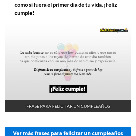
como si fuera el primer día de tu vida. ¡Feliz
cumple!
FRASE PARA FELICITAR UN CUMPLEAÑOS
Ver más frases para felicitar un cumpleaños