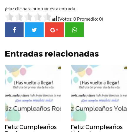
¡Haz clic para puntuar esta entrada!
(Votos:
0
Promedio:
0
)
Entradas relacionadas
Feliz Cumpleaños
Feliz Cumpleaños