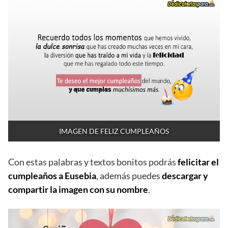
IMAGEN DE FELIZ CUMPLEAÑOS
Con estas palabras y textos bonitos podrás
felicitar el
cumpleaños a Eusebia
, además puedes
descargar y
compartir la imagen con su nombre
.