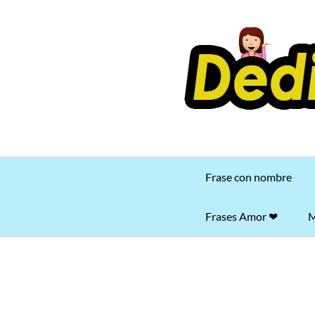
Saltar
al
contenido
Frase con nombre
Frases Amor ❤
M