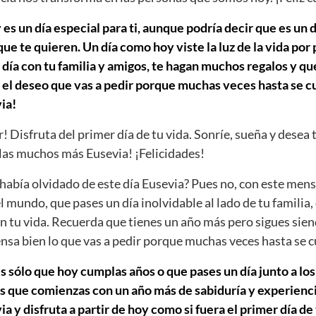
es un día especial para ti, aunque podría decir que es un d
e te quieren. Un día como hoy viste la luz de la vida por
día con tu familia y amigos, te hagan muchos regalos y que
 el deseo que vas a pedir porque muchas veces hasta se cu
ia!
r! Disfruta del primer día de tu vida. Sonríe, sueña y desea 
as muchos más Eusevia! ¡Felicidades!
abía olvidado de este día Eusevia? Pues no, con este mens
el mundo, que pases un día inolvidable al lado de tu familia,
n tu vida. Recuerda que tienes un año más pero sigues sien
iensa bien lo que vas a pedir porque muchas veces hasta se 
s sólo que hoy cumplas años o que pases un día junto a los
s que comienzas con un año más de sabiduría y experiencia
 y disfruta a partir de hoy como si fuera el primer día de 