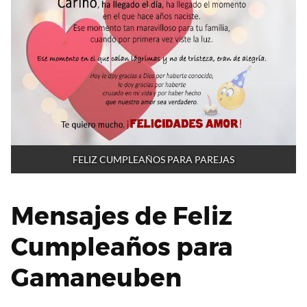
FELIZ CUMPLEAÑOS PARA PAREJAS
Mensajes de Feliz
Cumpleaños para
Gamaneuben