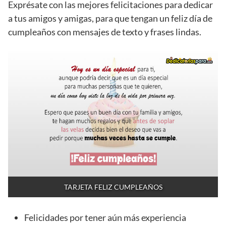
Exprésate con las mejores felicitaciones para dedicar
a tus amigos y amigas, para que tengan un feliz día de
cumpleaños con mensajes de texto y frases lindas.
TARJETA FELIZ CUMPLEAÑOS
Felicidades por tener aún más experiencia