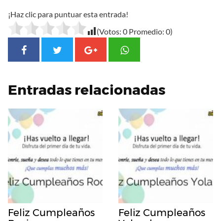
¡Haz clic para puntuar esta entrada!
(Votos:
0
Promedio:
0
)
Entradas relacionadas
Feliz Cumpleaños
Feliz Cumpleaños