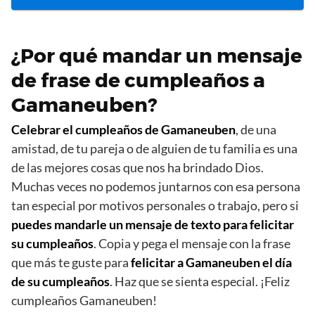
¿Por qué mandar un mensaje
de frase de cumpleaños a
Gamaneuben?
Celebrar el cumpleaños de Gamaneuben
, de una
amistad, de tu pareja o de alguien de tu familia es una
de las mejores cosas que nos ha brindado Dios.
Muchas veces no podemos juntarnos con esa persona
tan especial por motivos personales o trabajo, pero si
puedes mandarle un mensaje de texto para felicitar
su cumpleaños
. Copia y pega el mensaje con la frase
que más te guste para
felicitar a Gamaneuben el día
de su cumpleaños
. Haz que se sienta especial. ¡Feliz
cumpleaños Gamaneuben!