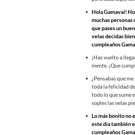
Hola Gamavai! Hoy 
muchas personas qu
que pases un buen 
velas decidas bien
cumpleaños Gama
¡Has vuelto a llega
mente. ¡Que cumpl
¿Pensabas que me h
toda la felicidad d
todo lo que sume e
soples las velas p
Lo más bonito no e
este día también e
cumpleaños Gamavai