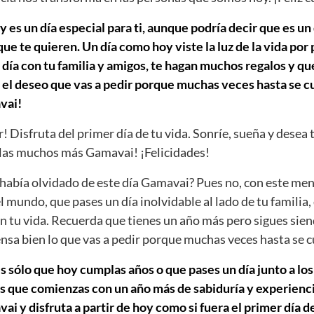
es un día especial para ti, aunque podría decir que es un 
e te quieren. Un día como hoy viste la luz de la vida por
día con tu familia y amigos, te hagan muchos regalos y que
 el deseo que vas a pedir porque muchas veces hasta se cu
vai!
r! Disfruta del primer día de tu vida. Sonríe, sueña y desea 
as muchos más Gamavai! ¡Felicidades!
abía olvidado de este día Gamavai? Pues no, con este men
el mundo, que pases un día inolvidable al lado de tu familia,
n tu vida. Recuerda que tienes un año más pero sigues sien
iensa bien lo que vas a pedir porque muchas veces hasta se 
s sólo que hoy cumplas años o que pases un día junto a los
s que comienzas con un año más de sabiduría y experiencia
 y disfruta a partir de hoy como si fuera el primer día de 