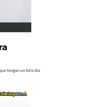
ra
que tengan un feliz día