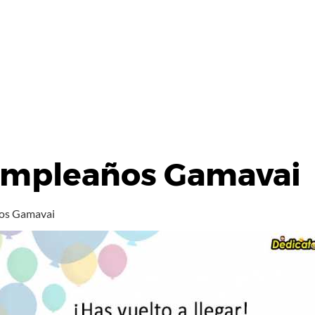
Cumpleaños Gamavai
ños Gamavai