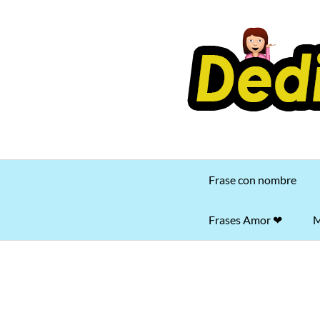
Saltar
al
contenido
Frase con nombre
Frases Amor ❤
M