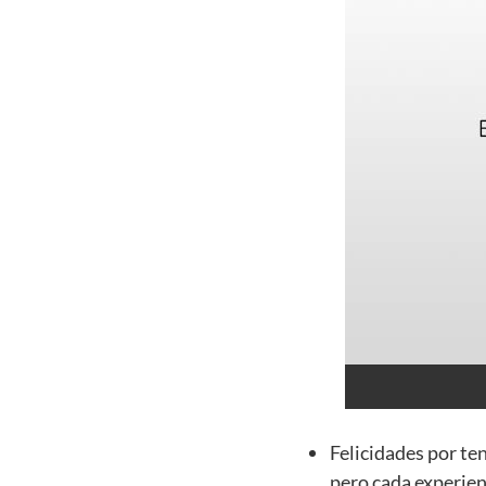
Felicidades por te
pero cada experien