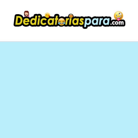
Saltar
al
contenido