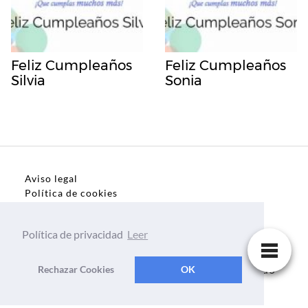
Feliz Cumpleaños
Feliz Cumpleaños
Silvia
Sonia
Aviso legal
Política de cookies
Política de privacidad
Política de privacidad
Leer
Dedicatorias, frases, textos para todo el mundo
Rechazar Cookies
OK