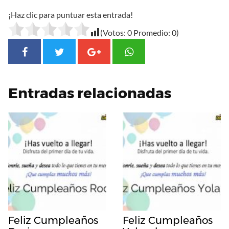
¡Haz clic para puntuar esta entrada!
(Votos:
0
Promedio:
0
)
Entradas relacionadas
Feliz Cumpleaños
Feliz Cumpleaños