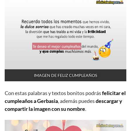
IMAGEN DE FELIZ CUMPLEAÑOS
Con estas palabras y textos bonitos podrás
felicitar el
cumpleaños a Gerbasia
, además puedes
descargar y
compartir la imagen con su nombre
.