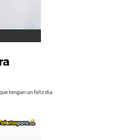
ra
que tengan un feliz día