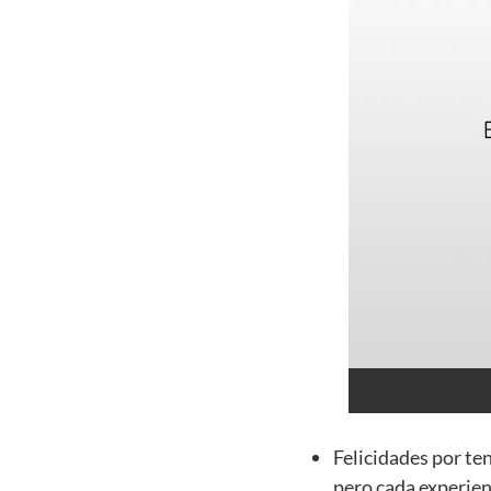
Felicidades por te
pero cada experien