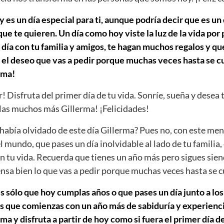
 es un día especial para ti, aunque podría decir que es un 
e te quieren. Un día como hoy viste la luz de la vida por
día con tu familia y amigos, te hagan muchos regalos y que
 el deseo que vas a pedir porque muchas veces hasta se cu
rma!
r! Disfruta del primer día de tu vida. Sonríe, sueña y desea 
as muchos más Gillerma! ¡Felicidades!
abía olvidado de este día Gillerma? Pues no, con este men
el mundo, que pases un día inolvidable al lado de tu familia,
n tu vida. Recuerda que tienes un año más pero sigues sien
iensa bien lo que vas a pedir porque muchas veces hasta se 
s sólo que hoy cumplas años o que pases un día junto a los
s que comienzas con un año más de sabiduría y experiencia
 y disfruta a partir de hoy como si fuera el primer día de 