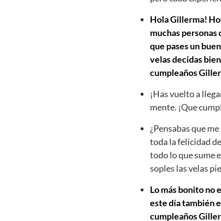
Hola Gillerma! Hoy
muchas personas qu
que pases un buen 
velas decidas bien
cumpleaños Gille
¡Has vuelto a llega
mente. ¡Que cumpl
¿Pensabas que me h
toda la felicidad d
todo lo que sume e
soples las velas p
Lo más bonito no e
este día también e
cumpleaños Gillerma