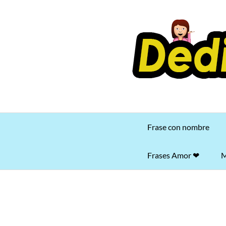
Saltar
al
contenido
Frase con nombre
Frases Amor ❤
M