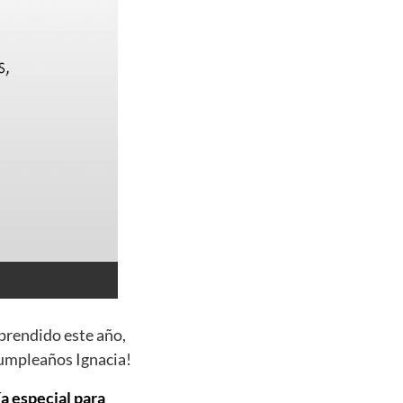
aprendido este año,
cumpleaños Ignacia!
ía especial para