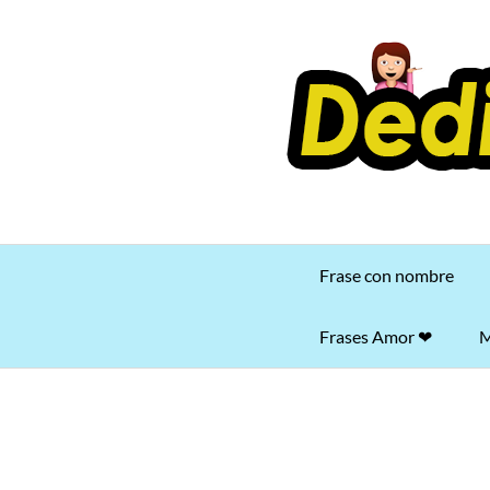
Saltar
al
contenido
Frase con nombre
Frases Amor ❤
M