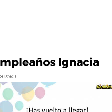
umpleaños Ignacia
os Ignacia