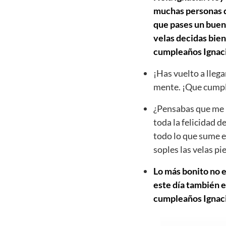
muchas personas qu
que pases un buen 
velas decidas bien
cumpleaños Ignac
¡Has vuelto a llega
mente. ¡Que cumpl
¿Pensabas que me h
toda la felicidad d
todo lo que sume e
soples las velas p
Lo más bonito no e
este día también e
cumpleaños Ignacia