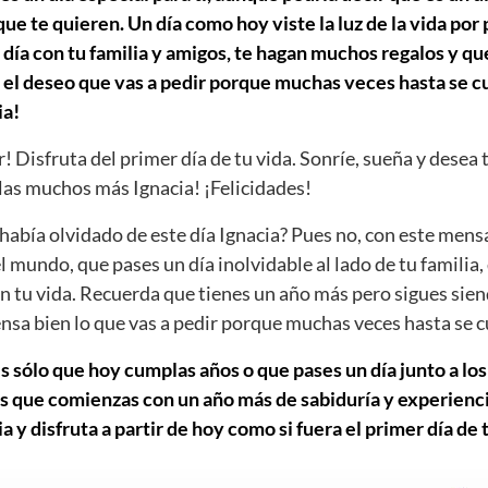
e te quieren. Un día como hoy viste la luz de la vida por
día con tu familia y amigos, te hagan muchos regalos y que
 el deseo que vas a pedir porque muchas veces hasta se cu
ia!
r! Disfruta del primer día de tu vida. Sonríe, sueña y desea 
as muchos más Ignacia! ¡Felicidades!
abía olvidado de este día Ignacia? Pues no, con este mens
el mundo, que pases un día inolvidable al lado de tu familia,
n tu vida. Recuerda que tienes un año más pero sigues sien
iensa bien lo que vas a pedir porque muchas veces hasta se 
s sólo que hoy cumplas años o que pases un día junto a los
s que comienzas con un año más de sabiduría y experiencia
 y disfruta a partir de hoy como si fuera el primer día de t