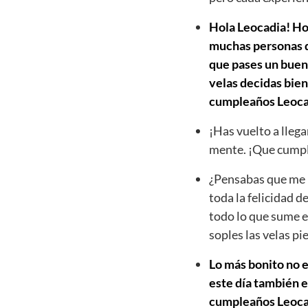
Hola Leocadia! Hoy
muchas personas qu
que pases un buen 
velas decidas bien
cumpleaños Leoca
¡Has vuelto a llega
mente. ¡Que cumpl
¿Pensabas que me h
toda la felicidad d
todo lo que sume e
soples las velas p
Lo más bonito no e
este día también e
cumpleaños Leocadia