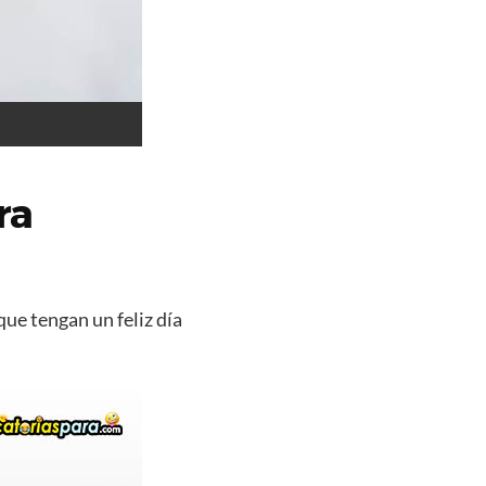
ra
que tengan un feliz día