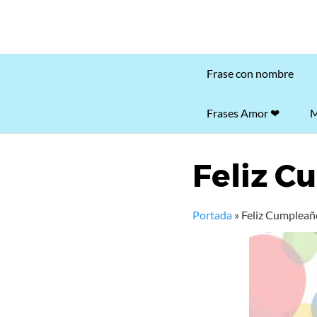
Frase con nombre
Frases Amor ❤
M
Feliz C
Portada
»
Feliz Cumpleañ