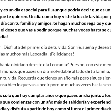
 es un día especial para ti, aunque podría decir que es un
e te quieren. Un día como hoy viste la luz de la vida por
día con tu familia y amigos, te hagan muchos regalos y que
 el deseo que vas a pedir porque muchas veces hasta se cu
dia!
r! Disfruta del primer día de tu vida. Sonríe, sueña y desea 
as muchos más Leocadia! ¡Felicidades!
abía olvidado de este día Leocadia? Pues no, con este men
el mundo, que pases un día inolvidable al lado de tu familia,
n tu vida. Recuerda que tienes un año más pero sigues sien
iensa bien lo que vas a pedir porque muchas veces hasta se 
s sólo que hoy cumplas años o que pases un día junto a los
s que comienzas con un año más de sabiduría y experiencia
 y disfruta a partir de hoy como si fuera el primer día de 