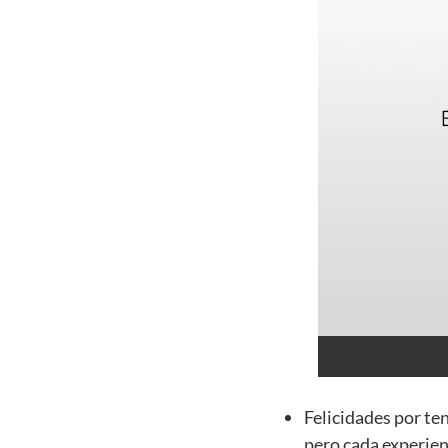
Felicidades por te
pero cada experien