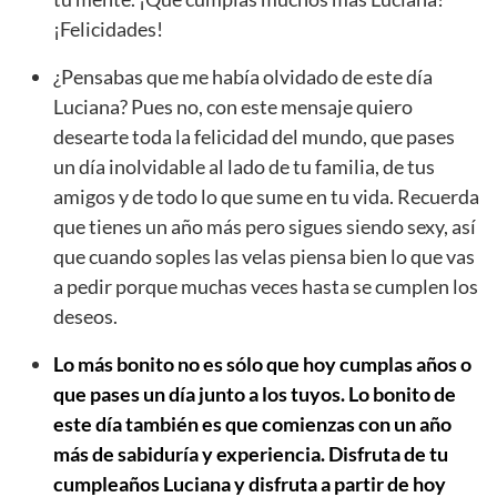
¡Felicidades!
¿Pensabas que me había olvidado de este día
Luciana? Pues no, con este mensaje quiero
desearte toda la felicidad del mundo, que pases
un día inolvidable al lado de tu familia, de tus
amigos y de todo lo que sume en tu vida. Recuerda
que tienes un año más pero sigues siendo sexy, así
que cuando soples las velas piensa bien lo que vas
a pedir porque muchas veces hasta se cumplen los
deseos.
Lo más bonito no es sólo que hoy cumplas años o
que pases un día junto a los tuyos. Lo bonito de
este día también es que comienzas con un año
más de sabiduría y experiencia. Disfruta de tu
cumpleaños Luciana y disfruta a partir de hoy