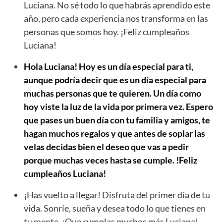
Luciana. No sé todo lo que habrás aprendido este
año, pero cada experiencia nos transforma en las
personas que somos hoy. ¡Feliz cumpleaños
Luciana!
Hola Luciana! Hoy es un día especial para ti,
aunque podría decir que es un día especial para
muchas personas que te quieren. Un día como
hoy viste la luz de la vida por primera vez. Espero
que pases un buen día con tu familia y amigos, te
hagan muchos regalos y que antes de soplar las
velas decidas bien el deseo que vas a pedir
porque muchas veces hasta se cumple. !Feliz
cumpleaños Luciana!
¡Has vuelto a llegar! Disfruta del primer día de tu
vida. Sonríe, sueña y desea todo lo que tienes en
tu mente. ¡Que cumplas muchos más Luciana!