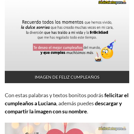
IMAGEN DE FELIZ CUMPLEAÑOS
Con estas palabras y textos bonitos podrás
felicitar el
cumpleaños a Luciana
, además puedes
descargar y
compartir la imagen con su nombre
.