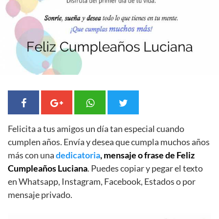
Felicita a tus amigos un día tan especial cuando
cumplen años. Envía y desea que cumpla muchos años
más con una
dedicatoria
, mensaje o frase de Feliz
Cumpleaños Luciana
. Puedes copiar y pegar el texto
en Whatsapp, Instagram, Facebook, Estados o por
mensaje privado.