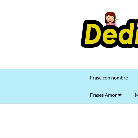
Saltar
al
contenido
Frase con nombre
Frases Amor ❤
M