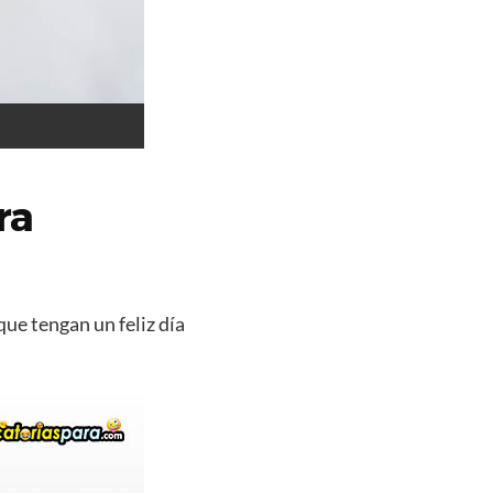
ra
que tengan un feliz día