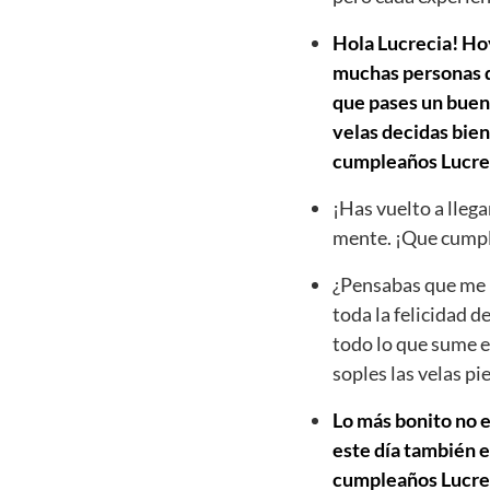
Hola Lucrecia! Hoy
muchas personas qu
que pases un buen 
velas decidas bien
cumpleaños Lucre
¡Has vuelto a llega
mente. ¡Que cumpl
¿Pensabas que me h
toda la felicidad d
todo lo que sume e
soples las velas p
Lo más bonito no e
este día también e
cumpleaños Lucrecia