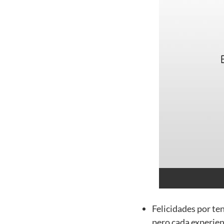
Felicidades por te
pero cada experien