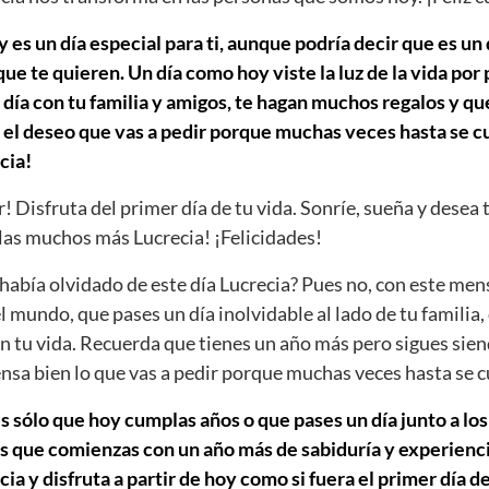
 es un día especial para ti, aunque podría decir que es un 
e te quieren. Un día como hoy viste la luz de la vida por
día con tu familia y amigos, te hagan muchos regalos y que
 el deseo que vas a pedir porque muchas veces hasta se cu
cia!
r! Disfruta del primer día de tu vida. Sonríe, sueña y desea 
as muchos más Lucrecia! ¡Felicidades!
abía olvidado de este día Lucrecia? Pues no, con este men
el mundo, que pases un día inolvidable al lado de tu familia,
n tu vida. Recuerda que tienes un año más pero sigues sien
iensa bien lo que vas a pedir porque muchas veces hasta se 
s sólo que hoy cumplas años o que pases un día junto a los
s que comienzas con un año más de sabiduría y experiencia
 y disfruta a partir de hoy como si fuera el primer día de 