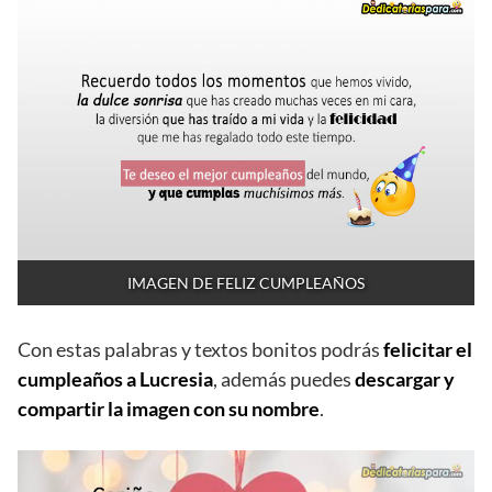
IMAGEN DE FELIZ CUMPLEAÑOS
Con estas palabras y textos bonitos podrás
felicitar el
cumpleaños a Lucresia
, además puedes
descargar y
compartir la imagen con su nombre
.