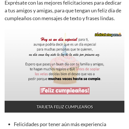
Exprésate con las mejores felicitaciones para dedicar
a tus amigos y amigas, para que tengan un feliz día de
cumpleaños con mensajes de texto y frases lindas.
TARJETA FELIZ CUMPLEAÑOS
Felicidades por tener aún más experiencia