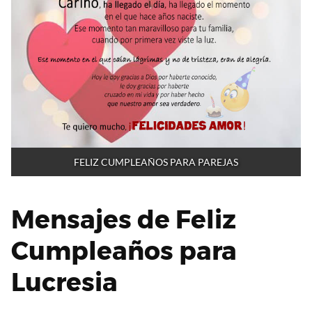
FELIZ CUMPLEAÑOS PARA PAREJAS
Mensajes de Feliz
Cumpleaños para
Lucresia