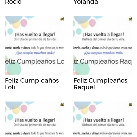
Rocio
Yolanda
Feliz Cumpleaños
Feliz Cumpleaños
Loli
Raquel