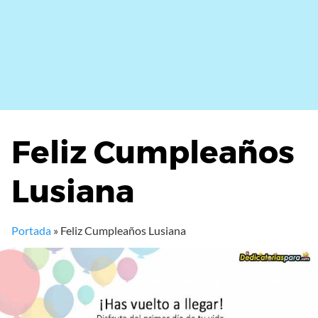
Feliz Cumpleaños
Lusiana
Portada
»
Feliz Cumpleaños Lusiana