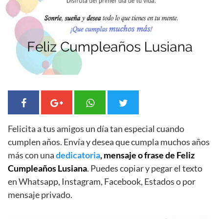
Felicita a tus amigos un día tan especial cuando
cumplen años. Envía y desea que cumpla muchos años
más con una
dedicatoria
, mensaje o frase de Feliz
Cumpleaños Lusiana
. Puedes copiar y pegar el texto
en Whatsapp, Instagram, Facebook, Estados o por
mensaje privado.