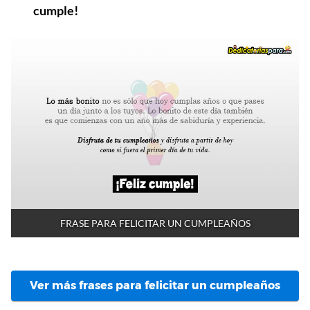
cumple!
FRASE PARA FELICITAR UN CUMPLEAÑOS
Ver más frases para felicitar un cumpleaños