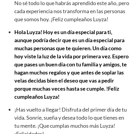
No sé todo lo que habrás aprendido este año, pero
cada experiencia nos transforma en las personas
que somos hoy. ¡Feliz cumpleaños Luyza!
Hola Luyza! Hoy es un día especial para ti,
aunque podría decir que es un día especial para
muchas personas que te quieren. Un día como
hoy viste la luz de la vida por primera vez. Espero
que pases un buen día con tu familia y amigos, te
hagan muchos regalos y que antes de soplar las
velas decidas bien el deseo que vas a pedir
porque muchas veces hasta se cumple. !Feliz
cumpleaños Luyza!
¡Has vuelto a llegar! Disfruta del primer día de tu
vida. Sonríe, sueña y desea todo lo que tienes en
tu mente. ¡Que cumplas muchos más Luyza!
¡Felicidades!