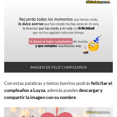
IMAGEN DE FELIZ CUMPLEAÑOS
Con estas palabras y textos bonitos podrás
felicitar el
cumpleaños a Luyza
, además puedes
descargar y
compartir la imagen con su nombre
.