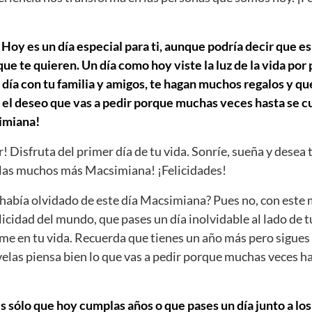
oy es un día especial para ti, aunque podría decir que es
e te quieren. Un día como hoy viste la luz de la vida por
día con tu familia y amigos, te hagan muchos regalos y que
 el deseo que vas a pedir porque muchas veces hasta se cu
imiana!
r! Disfruta del primer día de tu vida. Sonríe, sueña y desea 
as muchos más Macsimiana! ¡Felicidades!
abía olvidado de este día Macsimiana? Pues no, con este 
licidad del mundo, que pases un día inolvidable al lado de t
ume en tu vida. Recuerda que tienes un año más pero sigues 
velas piensa bien lo que vas a pedir porque muchas veces h
s sólo que hoy cumplas años o que pases un día junto a los