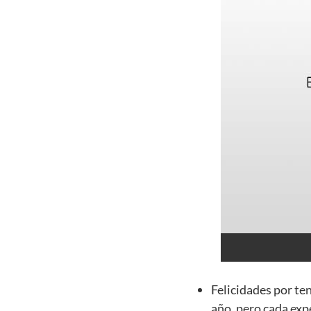
Felicidades por te
año, pero cada exp