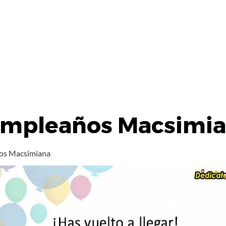
Cumpleaños Macsimi
ños Macsimiana