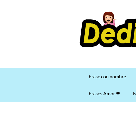
Saltar
al
contenido
Frase con nombre
Frases Amor ❤
M