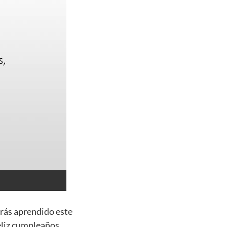
brás aprendido este
eliz cumpleaños