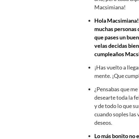
Macsimiana!
Hola Macsimiana! H
muchas personas qu
que pases un buen 
velas decidas bien
cumpleaños Macs
¡Has vuelto a llega
mente. ¡Que cumpl
¿Pensabas que me h
desearte toda la fe
y de todo lo que s
cuando soples las 
deseos.
Lo más bonito no e