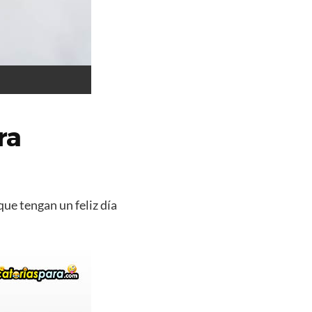
ra
que tengan un feliz día