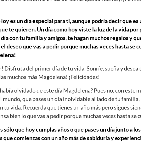
y es un día especial para ti, aunque podría decir que es 
e te quieren. Un día como hoy viste la luz de la vida por
día con tu familia y amigos, te hagan muchos regalos y que
 el deseo que vas a pedir porque muchas veces hasta se cu
elena!
r! Disfruta del primer día de tu vida. Sonríe, sueña y desea 
as muchos más Magdelena! ¡Felicidades!
abía olvidado de este día Magdelena? Pues no, con este m
el mundo, que pases un día inolvidable al lado de tu familia,
n tu vida. Recuerda que tienes un año más pero sigues sien
iensa bien lo que vas a pedir porque muchas veces hasta se 
s sólo que hoy cumplas años o que pases un día junto a los
s que comienzas con un año más de sabiduría y experiencia