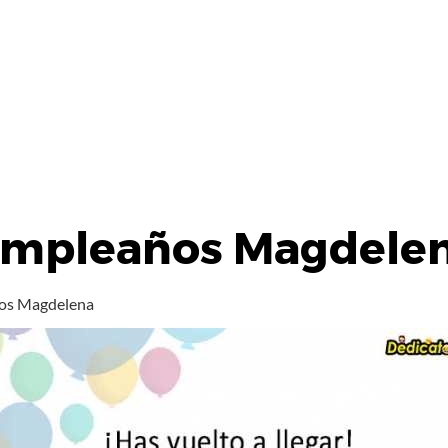
Cumpleaños Magdele
ños Magdelena