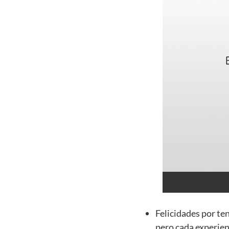
Felicidades por te
pero cada experien