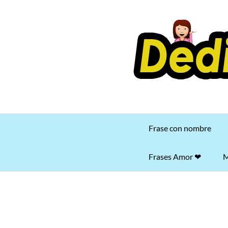
Saltar
al
contenido
Frase con nombre
Frases Amor ❤
M