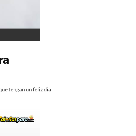
ra
que tengan un feliz día