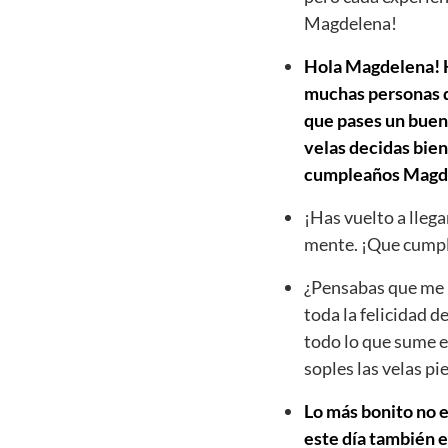
Magdelena!
Hola Magdelena! Ho
muchas personas qu
que pases un buen 
velas decidas bien
cumpleaños Magd
¡Has vuelto a llega
mente. ¡Que cumpl
¿Pensabas que me h
toda la felicidad d
todo lo que sume e
soples las velas p
Lo más bonito no e
este día también e