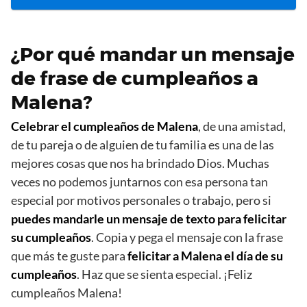
¿Por qué mandar un mensaje
de frase de cumpleaños a
Malena?
Celebrar el cumpleaños de Malena
, de una amistad,
de tu pareja o de alguien de tu familia es una de las
mejores cosas que nos ha brindado Dios. Muchas
veces no podemos juntarnos con esa persona tan
especial por motivos personales o trabajo, pero si
puedes mandarle un mensaje de texto para felicitar
su cumpleaños
. Copia y pega el mensaje con la frase
que más te guste para
felicitar a Malena el día de su
cumpleaños
. Haz que se sienta especial. ¡Feliz
cumpleaños Malena!