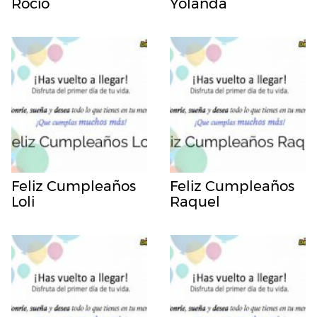
Rocio
Yolanda
Feliz Cumpleaños
Feliz Cumpleaños
Loli
Raquel