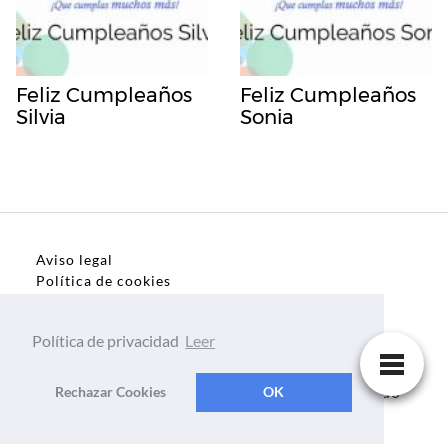
Feliz Cumpleaños
Feliz Cumpleaños
Silvia
Sonia
Aviso legal
Política de cookies
Política de privacidad
Política de privacidad
Leer
Dedicatorias, frases, textos para todo el mundo
Rechazar Cookies
OK