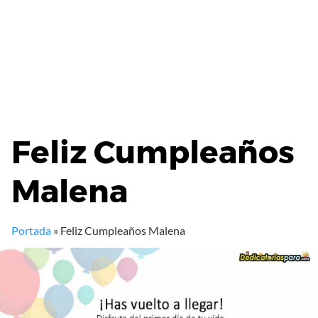
Feliz Cumpleaños
Malena
Portada
»
Feliz Cumpleaños Malena