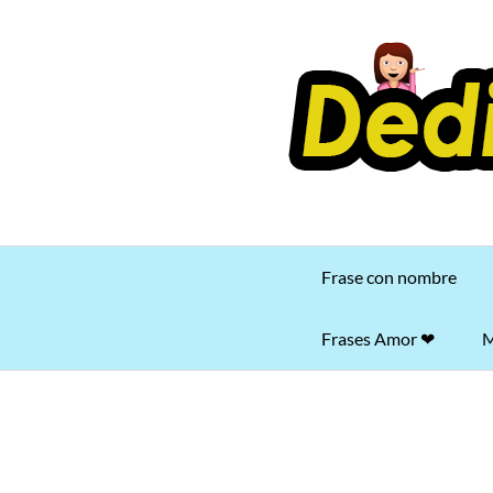
Saltar
al
contenido
Frase con nombre
Frases Amor ❤
M