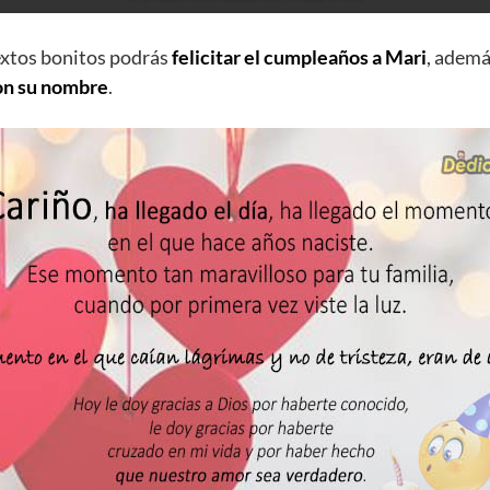
extos bonitos podrás
felicitar el cumpleaños a Mari
, adem
on su nombre
.