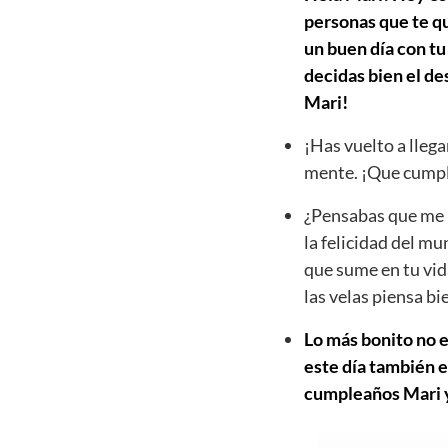
personas que te qu
un buen día con tu
decidas bien el d
Mari!
¡Has vuelto a llega
mente. ¡Que cumpl
¿Pensabas que me h
la felicidad del mu
que sume en tu vid
las velas piensa b
Lo más bonito no e
este día también e
cumpleaños Mari y 