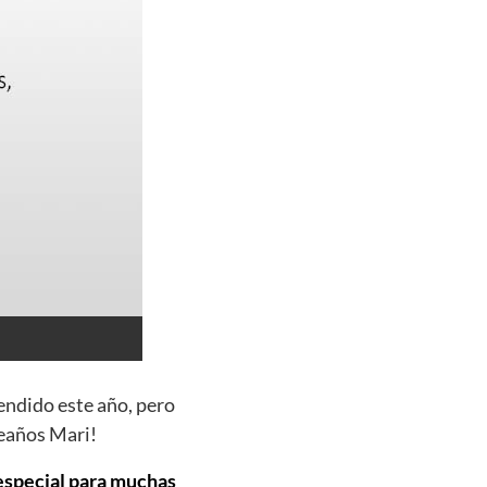
endido este año, pero
leaños Mari!
 especial para muchas