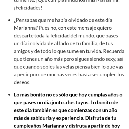
¡Felicidades!
¿Pensabas que me había olvidado de este día
Marianna? Pues no, con este mensaje quiero
desearte toda la felicidad del mundo, que pases
un día inolvidable al lado de tu familia, de tus
amigos y de todo lo que sume en tu vida. Recuerda
que tienes un año más pero sigues siendo sexy, así
que cuando soples las velas piensa bien lo que vas
a pedir porque muchas veces hasta se cumplen los
deseos.
Lo más bonito no es sólo que hoy cumplas años o
que pases un día junto a los tuyos. Lo bonito de
este día también es que comienzas con un año
más de sabiduría y experiencia. Disfruta de tu
cumpleaños Marianna y disfruta a partir de hoy