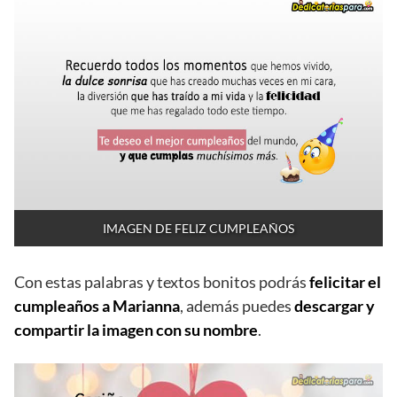
IMAGEN DE FELIZ CUMPLEAÑOS
Con estas palabras y textos bonitos podrás
felicitar el
cumpleaños a Marianna
, además puedes
descargar y
compartir la imagen con su nombre
.