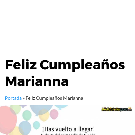
Feliz Cumpleaños
Marianna
Portada
»
Feliz Cumpleaños Marianna