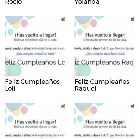
Rocio
Yolanda
Feliz Cumpleaños
Feliz Cumpleaños
Loli
Raquel