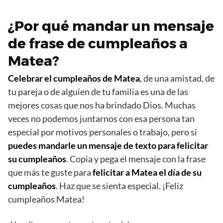
¿Por qué mandar un mensaje
de frase de cumpleaños a
Matea?
Celebrar el cumpleaños de Matea
, de una amistad, de
tu pareja o de alguien de tu familia es una de las
mejores cosas que nos ha brindado Dios. Muchas
veces no podemos juntarnos con esa persona tan
especial por motivos personales o trabajo, pero si
puedes mandarle un mensaje de texto para felicitar
su cumpleaños
. Copia y pega el mensaje con la frase
que más te guste para
felicitar a Matea el día de su
cumpleaños
. Haz que se sienta especial. ¡Feliz
cumpleaños Matea!