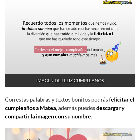
IMAGEN DE FELIZ CUMPLEAÑOS
Con estas palabras y textos bonitos podrás
felicitar el
cumpleaños a Matea
, además puedes
descargar y
compartir la imagen con su nombre
.