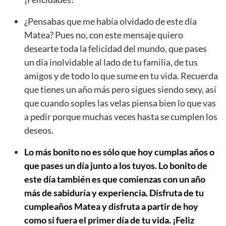
¿Pensabas que me había olvidado de este día
Matea? Pues no, con este mensaje quiero
desearte toda la felicidad del mundo, que pases
un día inolvidable al lado de tu familia, de tus
amigos y de todo lo que sume en tu vida. Recuerda
que tienes un año más pero sigues siendo sexy, así
que cuando soples las velas piensa bien lo que vas
a pedir porque muchas veces hasta se cumplen los
deseos.
Lo más bonito no es sólo que hoy cumplas años o
que pases un día junto a los tuyos. Lo bonito de
este día también es que comienzas con un año
más de sabiduría y experiencia. Disfruta de tu
cumpleaños Matea y disfruta a partir de hoy
como si fuera el primer día de tu vida. ¡Feliz