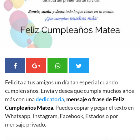
Felicita a tus amigos un día tan especial cuando
cumplen años. Envía y desea que cumpla muchos años
más con una
dedicatoria
, mensaje o frase de Feliz
Cumpleaños Matea
. Puedes copiar y pegar el texto en
Whatsapp, Instagram, Facebook, Estados o por
mensaje privado.