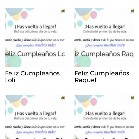
Feliz Cumpleaños
Feliz Cumpleaños
Loli
Raquel