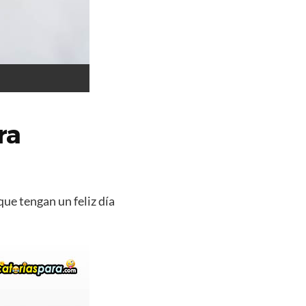
ra
que tengan un feliz día