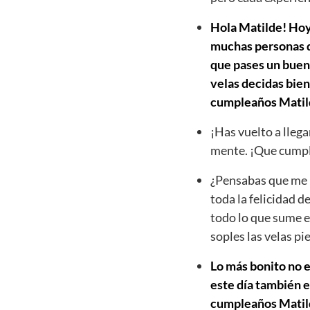
Hola Matilde! Hoy 
muchas personas qu
que pases un buen 
velas decidas bien
cumpleaños Matil
¡Has vuelto a llega
mente. ¡Que cumpl
¿Pensabas que me h
toda la felicidad d
todo lo que sume e
soples las velas p
Lo más bonito no e
este día también e
cumpleaños Matilde