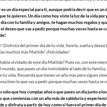
es un día especial para ti, aunque podría decir que es un d
e te quieren. Un día como hoy viste la luz de la vida por
día con tu familia y amigos, te hagan muchos regalos y que
 el deseo que vas a pedir porque muchas veces hasta se cu
de!
r! Disfruta del primer día de tu vida. Sonríe, sueña y desea 
as muchos más Matilde! ¡Felicidades!
abía olvidado de este día Matilde? Pues no, con este men
el mundo, que pases un día inolvidable al lado de tu familia,
n tu vida. Recuerda que tienes un año más pero sigues sien
iensa bien lo que vas a pedir porque muchas veces hasta se 
s sólo que hoy cumplas años o que pases un día junto a los
s que comienzas con un año más de sabiduría y experiencia
 y disfruta a partir de hoy como si fuera el primer día de 