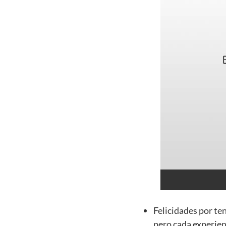
Felicidades por te
pero cada experien