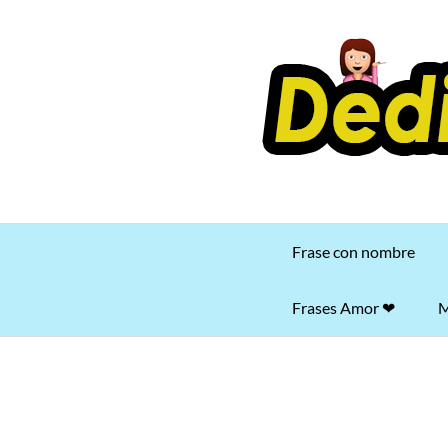
Saltar
al
contenido
Frase con nombre
Frases Amor ❤
M