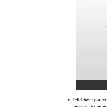
Felicidades por te
pero cada experien