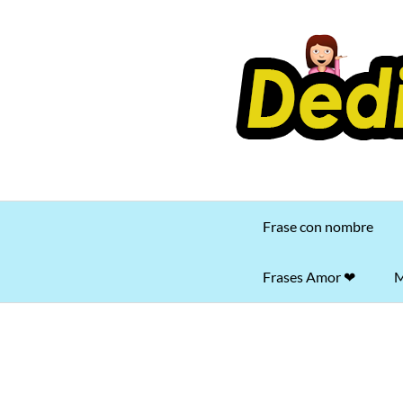
Saltar
al
contenido
Frase con nombre
Frases Amor ❤
M