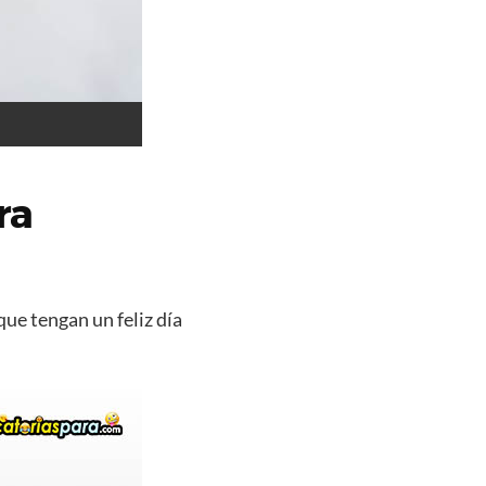
ra
que tengan un feliz día