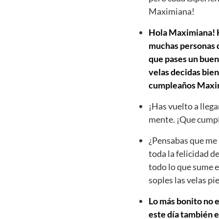
Maximiana!
Hola Maximiana! Ho
muchas personas qu
que pases un buen 
velas decidas bien
cumpleaños Maxi
¡Has vuelto a llega
mente. ¡Que cumpl
¿Pensabas que me h
toda la felicidad d
todo lo que sume e
soples las velas p
Lo más bonito no e
este día también e