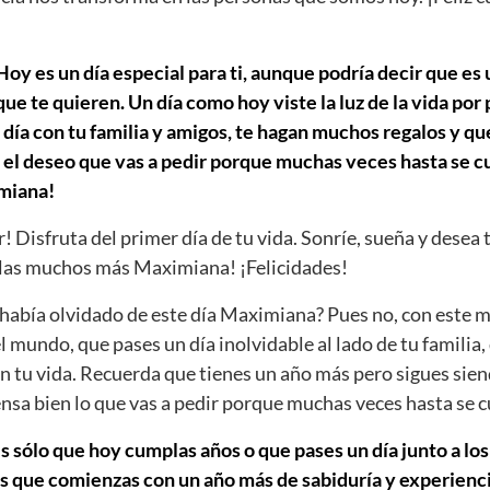
y es un día especial para ti, aunque podría decir que es 
e te quieren. Un día como hoy viste la luz de la vida por
día con tu familia y amigos, te hagan muchos regalos y que
 el deseo que vas a pedir porque muchas veces hasta se cu
miana!
r! Disfruta del primer día de tu vida. Sonríe, sueña y desea 
as muchos más Maximiana! ¡Felicidades!
abía olvidado de este día Maximiana? Pues no, con este m
el mundo, que pases un día inolvidable al lado de tu familia,
n tu vida. Recuerda que tienes un año más pero sigues sien
iensa bien lo que vas a pedir porque muchas veces hasta se 
s sólo que hoy cumplas años o que pases un día junto a los
s que comienzas con un año más de sabiduría y experiencia