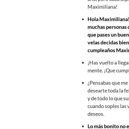
Maximiliana!
Hola Maximiliana! 
muchas personas qu
que pases un buen 
velas decidas bien
cumpleaños Maxim
¡Has vuelto a llega
mente. ¡Que cumpl
¿Pensabas que me h
desearte toda la fe
y de todo lo que s
cuando soples las 
deseos.
Lo más bonito no e