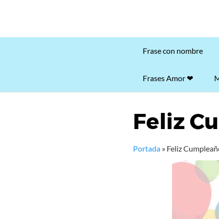
Frase con nombre
Frases Amor ❤
M
Feliz C
Portada
»
Feliz Cumpleañ