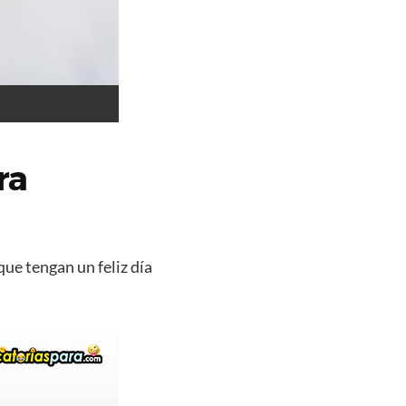
ra
que tengan un feliz día