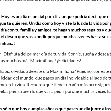
Hoy es un día especial para ti, aunque podría decir que es
e te quieren. Un día como hoy viste la luz de la vida por
día con tu familia y amigos, te hagan muchos regalos y que
 el deseo que vas a pedir porque muchas veces hasta se cu
iliana!
r! Disfruta del primer día de tu vida. Sonríe, sueña y desea 
as muchos más Maximiliana! ¡Felicidades!
abía olvidado de este día Maximiliana? Pues no, con este
licidad del mundo, que pases un día inolvidable al lado de t
ume en tu vida. Recuerda que tienes un año más pero sigues 
velas piensa bien lo que vas a pedir porque muchas veces h
s sólo que hoy cumplas años o que pases un día junto a los