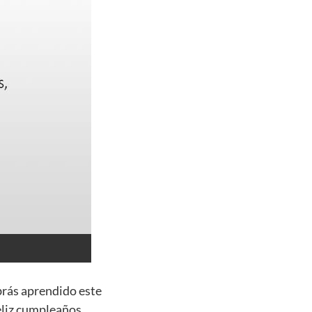
brás aprendido este
eliz cumpleaños