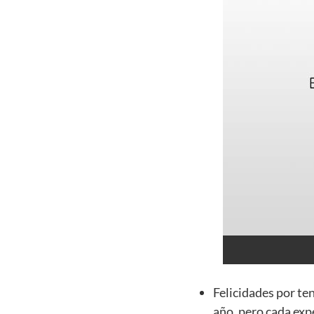
Felicidades por te
año, pero cada exp