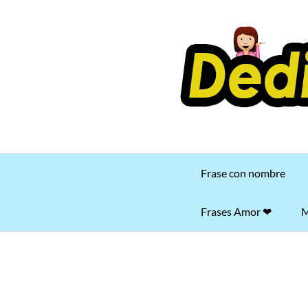
Saltar
al
contenido
Frase con nombre
Frases Amor ❤
M