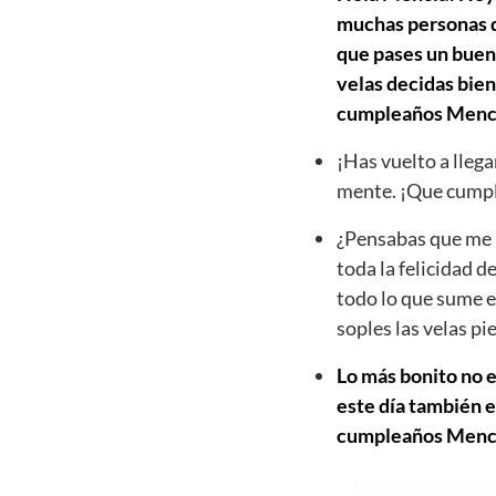
muchas personas qu
que pases un buen 
velas decidas bien
cumpleaños Menc
¡Has vuelto a llega
mente. ¡Que cumpl
¿Pensabas que me h
toda la felicidad d
todo lo que sume e
soples las velas p
Lo más bonito no e
este día también e
cumpleaños Mencia 