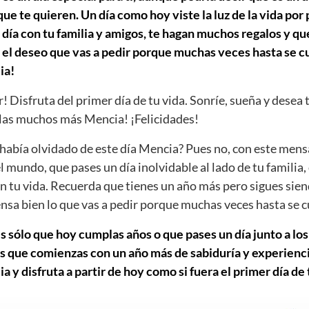
e te quieren. Un día como hoy viste la luz de la vida por
día con tu familia y amigos, te hagan muchos regalos y que
 el deseo que vas a pedir porque muchas veces hasta se cu
ia!
r! Disfruta del primer día de tu vida. Sonríe, sueña y desea 
as muchos más Mencia! ¡Felicidades!
abía olvidado de este día Mencia? Pues no, con este mens
el mundo, que pases un día inolvidable al lado de tu familia,
n tu vida. Recuerda que tienes un año más pero sigues sien
iensa bien lo que vas a pedir porque muchas veces hasta se 
s sólo que hoy cumplas años o que pases un día junto a los
s que comienzas con un año más de sabiduría y experiencia
y disfruta a partir de hoy como si fuera el primer día de t