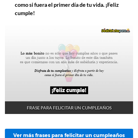
como si fuera el primer día de tu vida. ¡Feliz
cumple!
FRASE PARA FELICITAR UN CUMPLEAÑOS
Ver más frases para felicitar un cumpleaños