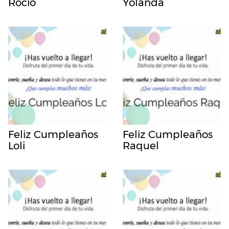
Rocio
Yolanda
Feliz Cumpleaños
Feliz Cumpleaños
Loli
Raquel