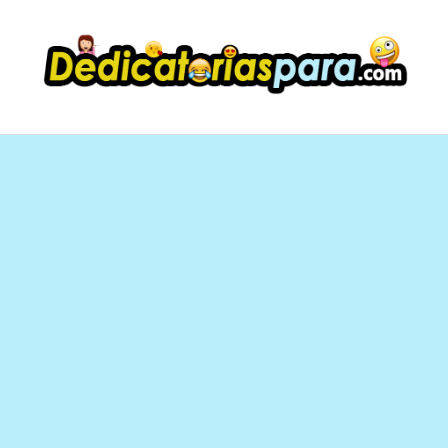
Saltar
al
contenido