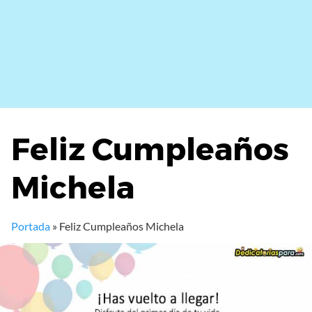
Feliz Cumpleaños
Michela
Portada
»
Feliz Cumpleaños Michela