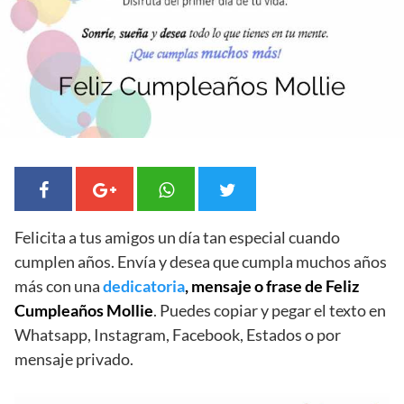
Felicita a tus amigos un día tan especial cuando
cumplen años. Envía y desea que cumpla muchos años
más con una
dedicatoria
, mensaje o frase de Feliz
Cumpleaños Mollie
. Puedes copiar y pegar el texto en
Whatsapp, Instagram, Facebook, Estados o por
mensaje privado.