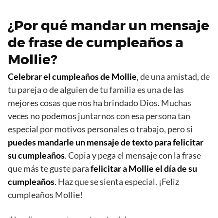
¿Por qué mandar un mensaje
de frase de cumpleaños a
Mollie?
Celebrar el cumpleaños de Mollie
, de una amistad, de
tu pareja o de alguien de tu familia es una de las
mejores cosas que nos ha brindado Dios. Muchas
veces no podemos juntarnos con esa persona tan
especial por motivos personales o trabajo, pero si
puedes mandarle un mensaje de texto para felicitar
su cumpleaños
. Copia y pega el mensaje con la frase
que más te guste para
felicitar a Mollie el día de su
cumpleaños
. Haz que se sienta especial. ¡Feliz
cumpleaños Mollie!