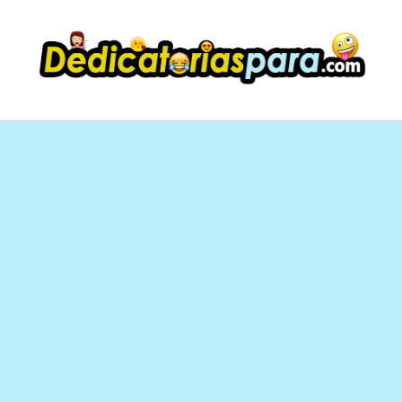
Saltar
al
contenido