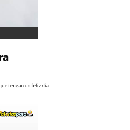
ra
que tengan un feliz día