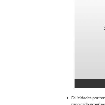
Felicidades por te
pero cada experien