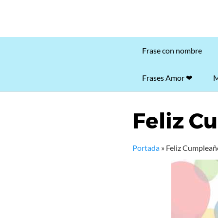
Frase con nombre
Frases Amor ❤
M
Feliz C
Portada
»
Feliz Cumpleañ