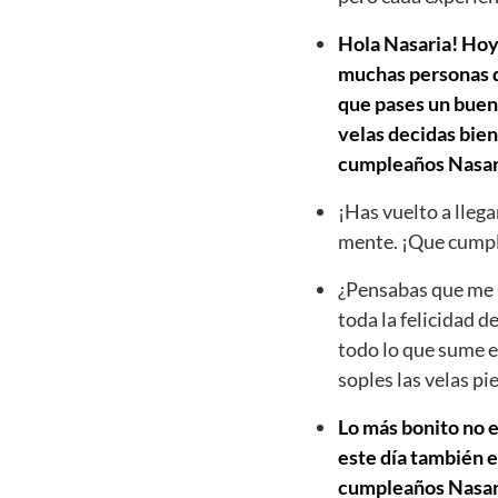
Hola Nasaria! Hoy 
muchas personas qu
que pases un buen 
velas decidas bien
cumpleaños Nasar
¡Has vuelto a llega
mente. ¡Que cumpl
¿Pensabas que me h
toda la felicidad d
todo lo que sume e
soples las velas p
Lo más bonito no e
este día también e
cumpleaños Nasaria