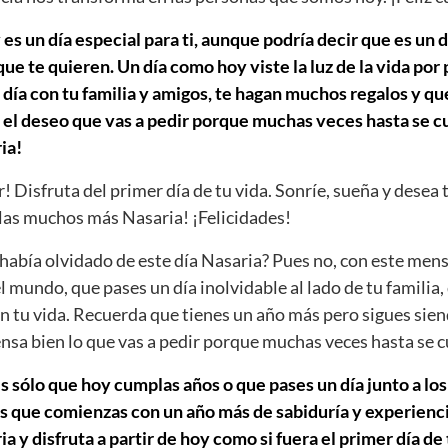
es un día especial para ti, aunque podría decir que es un d
e te quieren. Un día como hoy viste la luz de la vida por
día con tu familia y amigos, te hagan muchos regalos y que
 el deseo que vas a pedir porque muchas veces hasta se cu
ia!
r! Disfruta del primer día de tu vida. Sonríe, sueña y desea 
as muchos más Nasaria! ¡Felicidades!
abía olvidado de este día Nasaria? Pues no, con este mens
el mundo, que pases un día inolvidable al lado de tu familia,
n tu vida. Recuerda que tienes un año más pero sigues sien
iensa bien lo que vas a pedir porque muchas veces hasta se 
s sólo que hoy cumplas años o que pases un día junto a los
s que comienzas con un año más de sabiduría y experiencia
 y disfruta a partir de hoy como si fuera el primer día de 