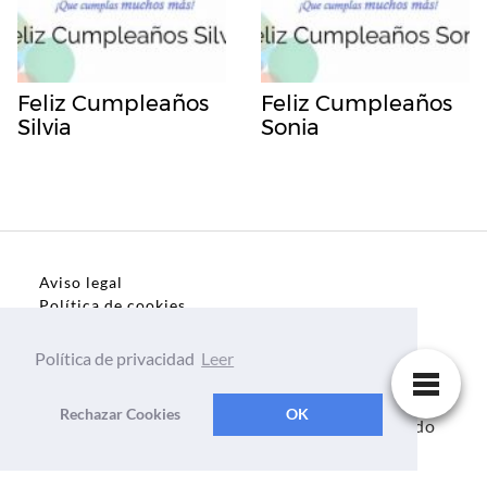
Feliz Cumpleaños
Feliz Cumpleaños
Silvia
Sonia
Aviso legal
Política de cookies
Política de privacidad
Política de privacidad
Leer
Rechazar Cookies
OK
Dedicatorias, frases, textos para todo el mundo