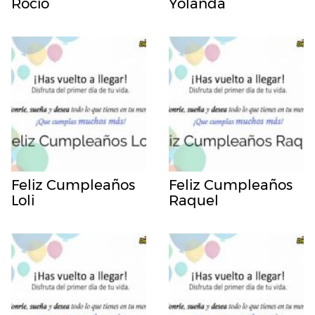
Rocio
Yolanda
Feliz Cumpleaños
Feliz Cumpleaños
Loli
Raquel