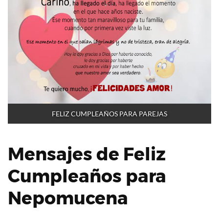
FELIZ CUMPLEAÑOS PARA PAREJAS
Mensajes de Feliz
Cumpleaños para
Nepomucena