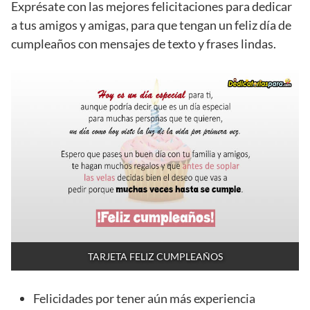
Exprésate con las mejores felicitaciones para dedicar
a tus amigos y amigas, para que tengan un feliz día de
cumpleaños con mensajes de texto y frases lindas.
TARJETA FELIZ CUMPLEAÑOS
Felicidades por tener aún más experiencia