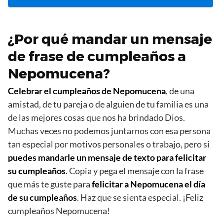
¿Por qué mandar un mensaje
de frase de cumpleaños a
Nepomucena?
Celebrar el cumpleaños de Nepomucena
, de una
amistad, de tu pareja o de alguien de tu familia es una
de las mejores cosas que nos ha brindado Dios.
Muchas veces no podemos juntarnos con esa persona
tan especial por motivos personales o trabajo, pero si
puedes mandarle un mensaje de texto para felicitar
su cumpleaños
. Copia y pega el mensaje con la frase
que más te guste para
felicitar a Nepomucena el día
de su cumpleaños
. Haz que se sienta especial. ¡Feliz
cumpleaños Nepomucena!