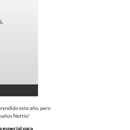
prendido este año, pero
eaños Nettie!
a especial para