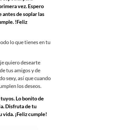
 primera vez. Espero
 antes de soplar las
mple. !Feliz
todo lo que tienes en tu
je quiero desearte
 de tus amigos y de
do sexy, así que cuando
cumplen los deseos.
 tuyos. Lo bonito de
. Disfruta de tu
u vida. ¡Feliz cumple!