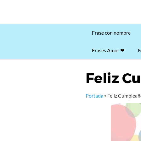
Frase con nombre
Frases Amor ❤
M
Feliz C
Portada
»
Feliz Cumpleañ