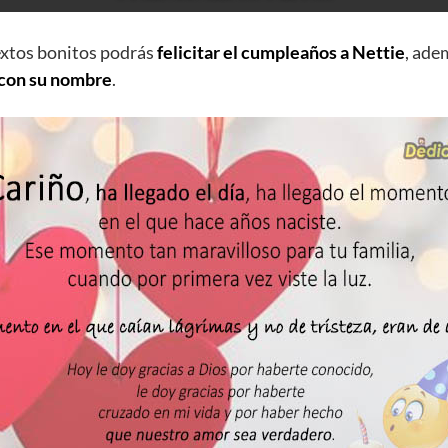
extos bonitos podrás
felicitar el cumpleaños a Nettie
, ade
 con su nombre
.