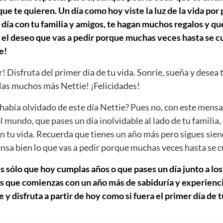
e te quieren. Un día como hoy viste la luz de la vida por
día con tu familia y amigos, te hagan muchos regalos y que
 el deseo que vas a pedir porque muchas veces hasta se cu
e!
r! Disfruta del primer día de tu vida. Sonríe, sueña y desea 
as muchos más Nettie! ¡Felicidades!
abía olvidado de este día Nettie? Pues no, con este mensa
el mundo, que pases un día inolvidable al lado de tu familia,
n tu vida. Recuerda que tienes un año más pero sigues sien
iensa bien lo que vas a pedir porque muchas veces hasta se 
s sólo que hoy cumplas años o que pases un día junto a los
s que comienzas con un año más de sabiduría y experiencia
y disfruta a partir de hoy como si fuera el primer día de t