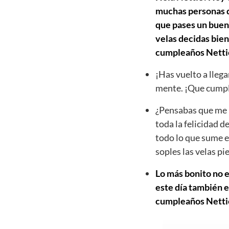
muchas personas qu
que pases un buen 
velas decidas bien
cumpleaños Netti
¡Has vuelto a llega
mente. ¡Que cumpl
¿Pensabas que me h
toda la felicidad d
todo lo que sume e
soples las velas p
Lo más bonito no e
este día también e
cumpleaños Nettie 