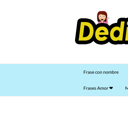
Saltar
al
contenido
Frase con nombre
Frases Amor ❤
M