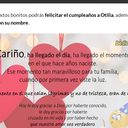
extos bonitos podrás
felicitar el cumpleaños a Otilia
, ade
on su nombre
.