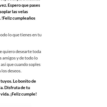
 vez. Espero que pases
soplar las velas
. !Feliz cumpleaños
todo lo que tienes en tu
je quiero desearte toda
us amigos y de todo lo
 así que cuando soples
 los deseos.
 tuyos. Lo bonito de
. Disfruta de tu
 vida. ¡Feliz cumple!