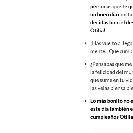
personas que te qu
un buen día con tu
decidas bien el d
Otilia!
¡Has vuelto a llega
mente. ¡Que cumpl
¿Pensabas que me h
la felicidad del mu
que sume en tu vid
las velas piensa b
Lo más bonito no e
este día también e
cumpleaños Otilia y