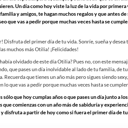
ieren. Un día como hoy viste la luz de la vida por primera
 familia y amigos, te hagan muchos regalos y que antes de 
eseo que vas a pedir porque muchas veces hasta se cumple
r! Disfruta del primer día de tu vida. Sonríe, sueña y desea 
as muchos más Otilia! ¡Felicidades!
abía olvidado de este día Otilia? Pues no, con este mensa
ndo, que pases un día inolvidable al lado de tu familia, de t
a. Recuerda que tienes un año más pero sigues siendo sexy,
ien lo que vas a pedir porque muchas veces hasta se cumplen
s sólo que hoy cumplas años o que pases un día junto a los
s que comienzas con un año más de sabiduría y experiencia
 disfruta a partir de hoy como si fuera el primer día de tu