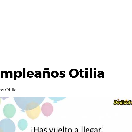
umpleaños Otilia
s Otilia