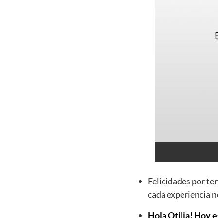
Felicidades por te
cada experiencia n
Hola Otilia! Hoy e