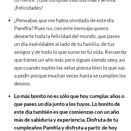
¡Felicidades!
¿Pensabas que me había olvidado de este día
Pamfila? Pues no, con este mensaje quiero
desearte toda la felicidad del mundo, que pases
un día inolvidable al lado de tu familia, de tus
amigos y de todo lo que sume en tu vida. Recuerda
que tienes un año más pero sigues siendo sexy, así
que cuando soples las velas piensa bien lo que vas
a pedir porque muchas veces hasta se cumplen los
deseos.
Lo más bonito no es sólo que hoy cumplas años o
que pases un día junto a los tuyos. Lo bonito de
este día también es que comienzas con un año
más de sabiduría y experiencia. Disfruta de tu
cumpleaños Pamfila y disfruta a partir de hoy