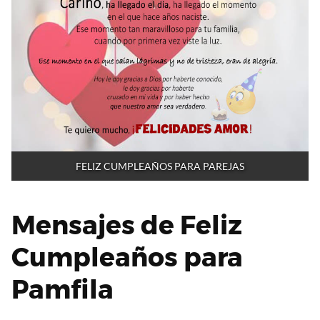
FELIZ CUMPLEAÑOS PARA PAREJAS
Mensajes de Feliz
Cumpleaños para
Pamfila