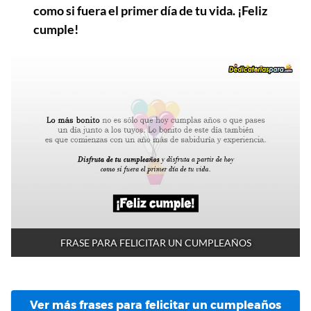
como si fuera el primer día de tu vida. ¡Feliz
cumple!
FRASE PARA FELICITAR UN CUMPLEAÑOS
Ver más frases para felicitar un cumpleaños