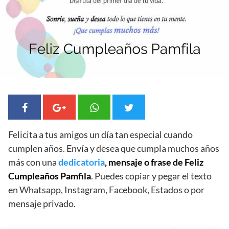
Felicita a tus amigos un día tan especial cuando
cumplen años. Envía y desea que cumpla muchos años
más con una
dedicatoria
, mensaje o frase de Feliz
Cumpleaños Pamfila
. Puedes copiar y pegar el texto
en Whatsapp, Instagram, Facebook, Estados o por
mensaje privado.