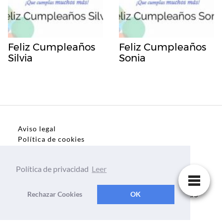
Feliz Cumpleaños
Feliz Cumpleaños
Silvia
Sonia
Aviso legal
Política de cookies
Política de privacidad
Política de privacidad
Leer
Dedicatorias, frases, textos para todo el mundo
Rechazar Cookies
OK