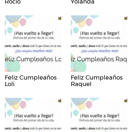
Rocio
Yolanda
Feliz Cumpleaños
Feliz Cumpleaños
Loli
Raquel