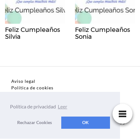
Feliz Cumpleaños
Feliz Cumpleaños
Silvia
Sonia
Aviso legal
Política de cookies
Política de privacidad
Política de privacidad
Leer
Dedicatorias, frases, textos para todo el mundo
Rechazar Cookies
OK