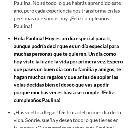
Paulina. No sé todo lo que habrás aprendido este
año, pero cada experiencia nos transforma en las
personas que somos hoy. ¡Feliz cumpleaños
Paulina!
Hola Paulina! Hoy es un día especial para ti,
aunque podría decir que es un día especial para
muchas personas que te quieren. Un día como
hoy viste la luz de la vida por primera vez. Espero
que pases un buen día con tu familia y amigos, te
hagan muchos regalos y que antes de soplar las
velas decidas bien el deseo que vas a pedir
porque muchas veces hasta se cumple. !Feliz
cumpleaños Paulina!
¡Has vuelto a llegar! Disfruta del primer día de tu
vida. Sonríe, sueña y desea todo lo que tienes en
tu mente. ¡Que cumplas muchos más Paulina!