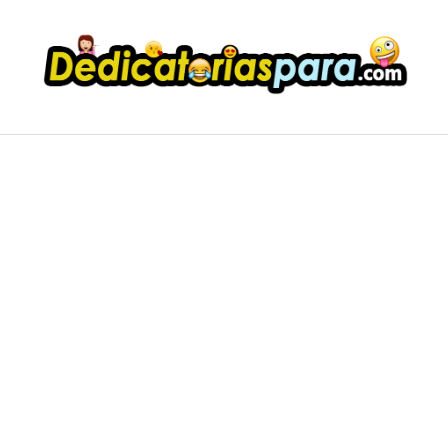
Saltar
al
contenido