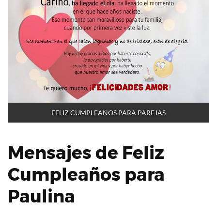
FELIZ CUMPLEAÑOS PARA PAREJAS
Mensajes de Feliz
Cumpleaños para
Paulina