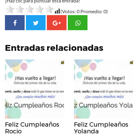
¡Haz clic para puntuar esta entrada!
(Votos:
0
Promedio:
0
)
Entradas relacionadas
Feliz Cumpleaños
Feliz Cumpleaños
Rocio
Yolanda