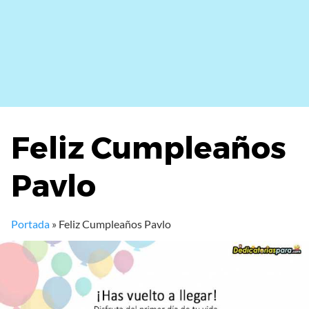
Feliz Cumpleaños
Pavlo
Portada
»
Feliz Cumpleaños Pavlo