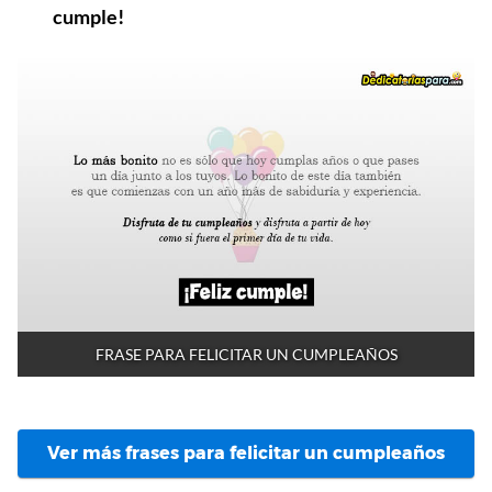
cumple!
FRASE PARA FELICITAR UN CUMPLEAÑOS
Ver más frases para felicitar un cumpleaños