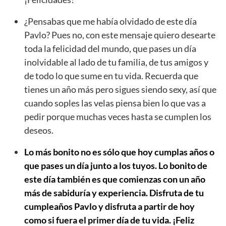
¿Pensabas que me había olvidado de este día
Pavlo? Pues no, con este mensaje quiero desearte
toda la felicidad del mundo, que pases un día
inolvidable al lado de tu familia, de tus amigos y
de todo lo que sume en tu vida. Recuerda que
tienes un año más pero sigues siendo sexy, así que
cuando soples las velas piensa bien lo que vas a
pedir porque muchas veces hasta se cumplen los
deseos.
Lo más bonito no es sólo que hoy cumplas años o
que pases un día junto a los tuyos. Lo bonito de
este día también es que comienzas con un año
más de sabiduría y experiencia. Disfruta de tu
cumpleaños Pavlo y disfruta a partir de hoy
como si fuera el primer día de tu vida. ¡Feliz