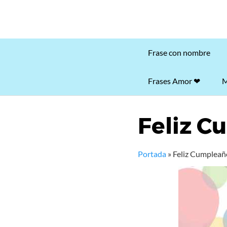
Frase con nombre
Frases Amor ❤
M
Feliz C
Portada
»
Feliz Cumpleañ