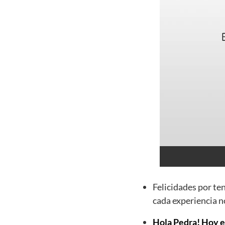
Felicidades por te
cada experiencia n
Hola Pedra! Hoy es