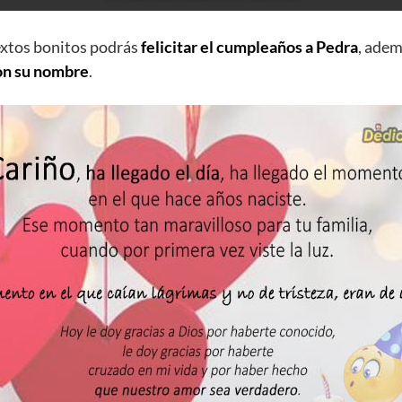
extos bonitos podrás
felicitar el cumpleaños a Pedra
, ade
on su nombre
.