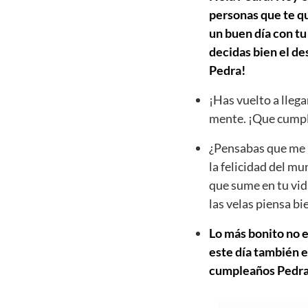
personas que te qu
un buen día con tu
decidas bien el d
Pedra!
¡Has vuelto a llega
mente. ¡Que cumpl
¿Pensabas que me h
la felicidad del mu
que sume en tu vid
las velas piensa b
Lo más bonito no e
este día también e
cumpleaños Pedra y