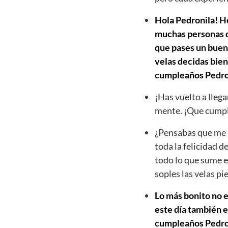
Hola Pedronila! Ho
muchas personas qu
que pases un buen 
velas decidas bien
cumpleaños Pedro
¡Has vuelto a llega
mente. ¡Que cumpl
¿Pensabas que me h
toda la felicidad d
todo lo que sume e
soples las velas p
Lo más bonito no e
este día también e
cumpleaños Pedronil