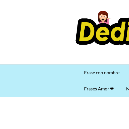
Saltar
al
contenido
Frase con nombre
Frases Amor ❤
M