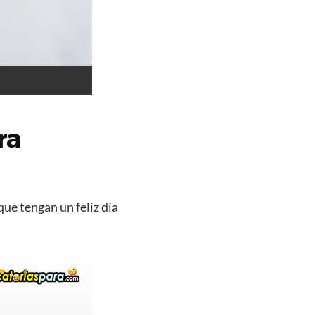
ra
que tengan un feliz día