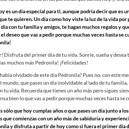
y es un día especial para ti, aunque podría decir que es un
e te quieren. Un día como hoy viste la luz de la vida por
día con tu familia y amigos, te hagan muchos regalos y que
 el deseo que vas a pedir porque muchas veces hasta se cu
nila!
r! Disfruta del primer día de tu vida. Sonríe, sueña y desea 
as muchos más Pedronila! ¡Felicidades!
abía olvidado de este día Pedronila? Pues no, con este me
el mundo, que pases un día inolvidable al lado de tu familia,
n tu vida. Recuerda que tienes un año más pero sigues sien
iensa bien lo que vas a pedir porque muchas veces hasta se 
s sólo que hoy cumplas años o que pases un día junto a los
s que comienzas con un año más de sabiduría y experiencia
a y disfruta a partir de hoy como si fuera el primer día de