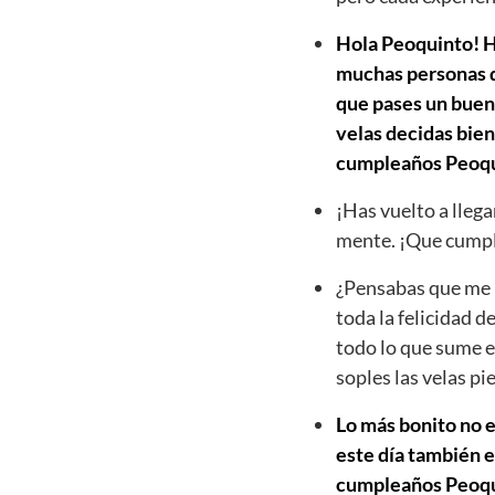
Hola Peoquinto! Ho
muchas personas qu
que pases un buen 
velas decidas bien
cumpleaños Peoqu
¡Has vuelto a llega
mente. ¡Que cumpl
¿Pensabas que me h
toda la felicidad d
todo lo que sume e
soples las velas p
Lo más bonito no e
este día también e
cumpleaños Peoquin