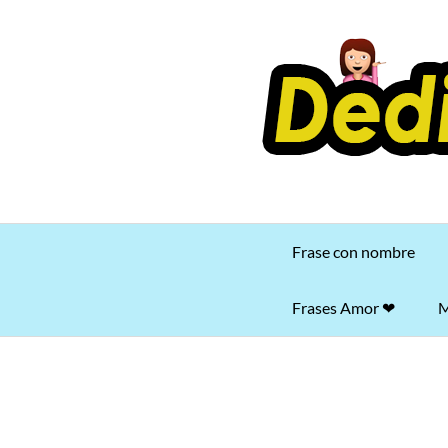
Saltar
al
contenido
Frase con nombre
Frases Amor ❤
M