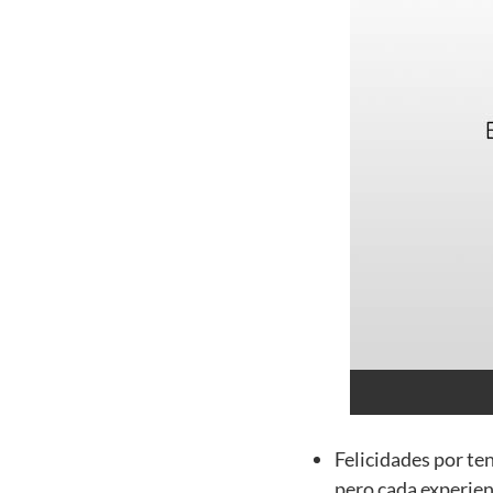
Felicidades por te
pero cada experien