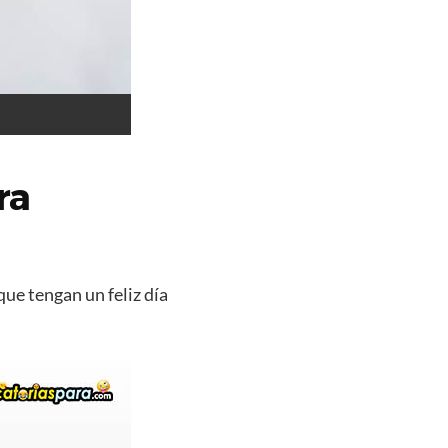
ra
que tengan un feliz día