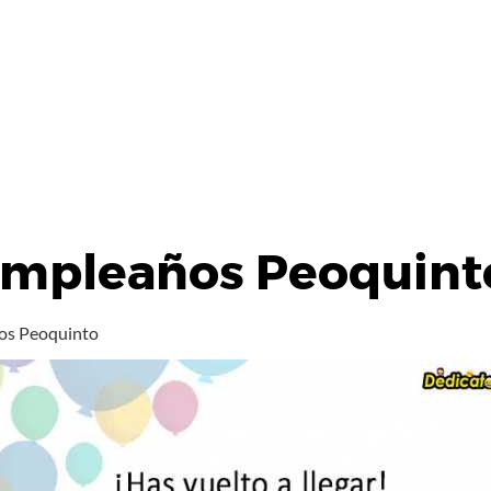
umpleaños Peoquint
os Peoquinto