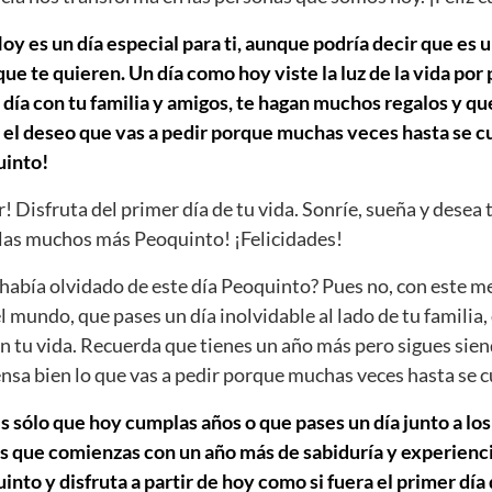
y es un día especial para ti, aunque podría decir que es u
e te quieren. Un día como hoy viste la luz de la vida por
día con tu familia y amigos, te hagan muchos regalos y que
 el deseo que vas a pedir porque muchas veces hasta se cu
into!
r! Disfruta del primer día de tu vida. Sonríe, sueña y desea 
as muchos más Peoquinto! ¡Felicidades!
abía olvidado de este día Peoquinto? Pues no, con este m
el mundo, que pases un día inolvidable al lado de tu familia,
n tu vida. Recuerda que tienes un año más pero sigues sien
iensa bien lo que vas a pedir porque muchas veces hasta se 
s sólo que hoy cumplas años o que pases un día junto a los
s que comienzas con un año más de sabiduría y experiencia
to y disfruta a partir de hoy como si fuera el primer día d